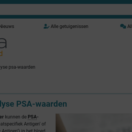
 Nieuws
Alle getuigenissen
Al
d
lyse psa-waarden
lyse PSA-waarden
er
kunnen de
PSA
-
atspecifiek Antigen’ of
 Antigen’) in het bloed