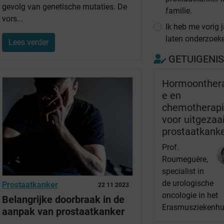
gevolg van genetische mutaties. De
familie.
vors...
Ik heb me vorig j
laten onderzoek
Lees verder
GETUIGENI
Hormoonther
e en
chemotherap
voor uitgezaa
prostaatkank
Prof.
Roumeguère,
specialist in
de urologische
Prostaatkanker
22 11 2023
oncologie in het
Belangrijke doorbraak in de
Erasmusziekenhu
aanpak van prostaatkanker