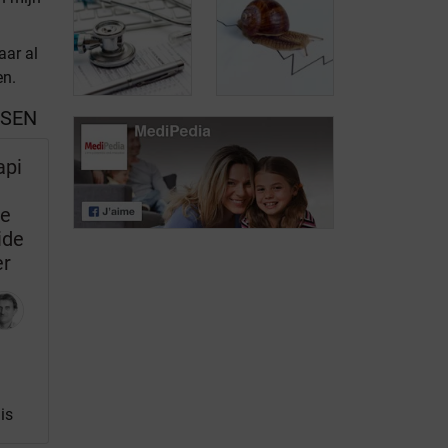
aar al
Risicofactoren
en.
voor
Chemotherapie
prostaatkanker
SSEN
api
De
verschillende
Prostaatkanker
stadia van
kent een trage
ie
prostaatkanker
evolutie
ide
er
is