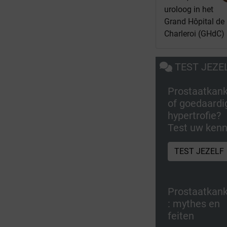
uroloog in het
Grand Hôpital de
Charleroi (GHdC)
TEST JEZE
Prostaatkan
of goedaardi
hypertrofie?
Test uw kenn
TEST JEZELF
Prostaatkan
: mythes en
feiten