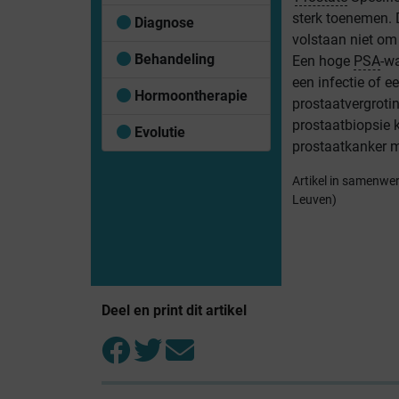
sterk toenemen.
Diagnose
volstaan niet om 
Behandeling
Een hoge
PSA
-w
een infectie of 
Hormoontherapie
prostaatvergroti
prostaatbiopsie 
Evolutie
prostaatkanker m
Artikel in samenwer
Leuven)
Deel en print dit artikel