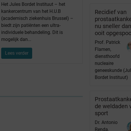
Het Jules Bordet Instituut – het
kankercentrum van het H.U.B
Recidief van
(academisch ziekenhuis Brussel) –
prostaatkank
biedt zijn patiënten een ultra-
nu sneller da
individuele behandeling. Dit is
ooit opgespo
mogelijk dan...
Prof. Patrick
Flamen,
Lees verder
diensthoofd
nucleaire
geneeskunde (Ju
Bordet Instituut)
Prostaatkanke
de weldaden 
sport
Dr. Antonio
Renda,