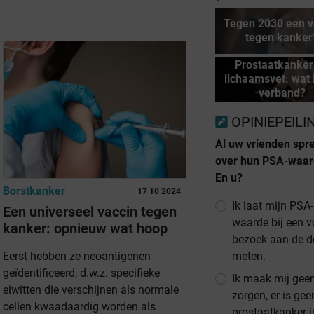
Tegen 2030 een v
tegen kanker
Prostaatkanker
lichaamsvet: wat 
verband?
OPINIEPEILI
Al uw vrienden spr
over hun PSA-waar
En u?
Borstkanker
17 10 2024
Ik laat mijn PSA-
Een universeel vaccin tegen
waarde bij een 
kanker: opnieuw wat hoop
bezoek aan de d
meten.
Eerst hebben ze neoantigenen
geïdentificeerd, d.w.z. specifieke
Ik maak mij gee
eiwitten die verschijnen als normale
zorgen, er is gee
cellen kwaadaardig worden als
prostaatkanker i