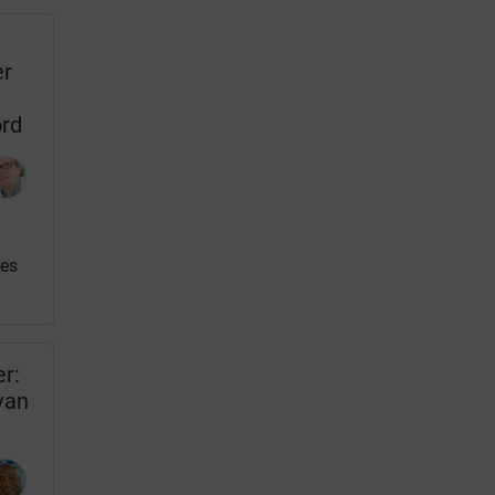
er
n
ord
les
r:
van