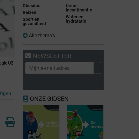
Obesitas
Urine-
incontinentie
Reizen
Water en
Sport en
hydratatie
gezondheid
Alle thema's
NEWSLETTER
ogie UZ
tigen
ONZE GIDSEN