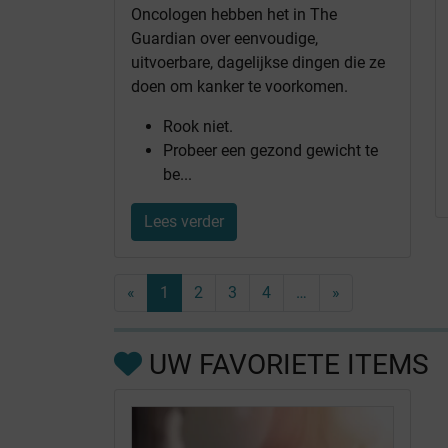
Oncologen hebben het in The
Guardian over eenvoudige,
uitvoerbare, dagelijkse dingen die ze
doen om kanker te voorkomen.
Rook niet.
Probeer een gezond gewicht te
be...
Lees verder
«
1
2
3
4
…
»
UW FAVORIETE ITEMS