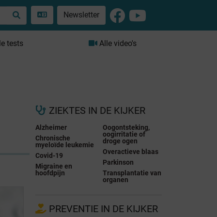
Newsletter
le tests
Alle video's
ZIEKTES IN DE KIJKER
Alzheimer
Oogontsteking,
oogirritatie of
Chronische
droge ogen
myeloïde leukemie
Overactieve blaas
Covid-19
Parkinson
Migraine en
hoofdpijn
Transplantatie van
organen
PREVENTIE IN DE KIJKER