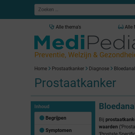
Alle thema's
Alle
Preventie, Welzijn & Gezondhei
Home
Prostaatkanker
Diagnose
Bloedana
Prostaatkanker
Bloedana
Inhoud
Begrijpen
Bij
prostaatkank
waarden
(‘Prosta
Symptomen
‘
Prostate
Specific