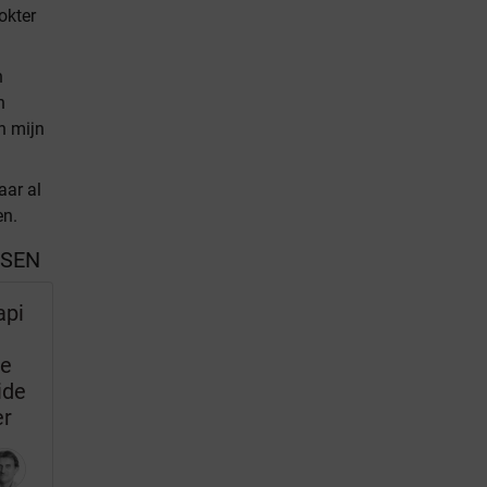
okter
n
n
n mijn
aar al
en.
SSEN
api
ie
ide
er