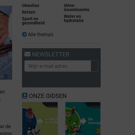
Obesitas
Urine-
incontinentie
Reizen
Water en
Sport en
hydratatie
gezondheid
Alle thema's
NEWSLETTER
van
ONZE GIDSEN
n
ar de
eiging