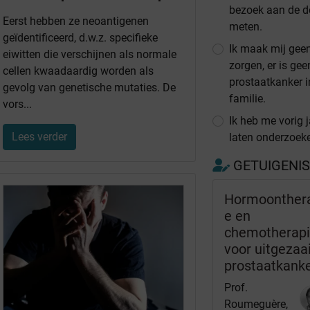
bezoek aan de d
Eerst hebben ze neoantigenen
meten.
geïdentificeerd, d.w.z. specifieke
Ik maak mij gee
eiwitten die verschijnen als normale
zorgen, er is gee
cellen kwaadaardig worden als
prostaatkanker i
gevolg van genetische mutaties. De
familie.
vors...
Ik heb me vorig j
Lees verder
laten onderzoek
GETUIGENI
Hormoonther
e en
chemotherap
voor uitgezaa
prostaatkank
Prof.
Roumeguère,