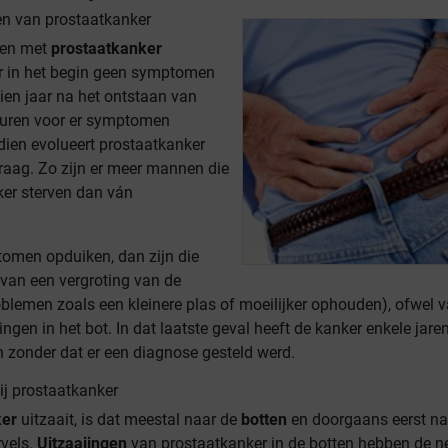
n van prostaatkanker
en met
prostaatkanker
r in het begin geen symptomen
tien jaar na het ontstaan van
duren voor er symptomen
ien evolueert prostaatkanker
raag. Zo zijn er meer mannen die
er sterven dan ván
tomen opduiken, dan zijn die
 van een vergroting van de
oblemen zoals een kleinere plas of moeilijker ophouden), ofwel 
ingen in het bot. In dat laatste geval heeft de kanker enkele jare
 zonder dat er een diagnose gesteld werd.
j prostaatkanker
ker
uitzaait, is dat meestal naar de
botten
en doorgaans eerst na
vels.
Uitzaaiingen
van prostaatkanker in de botten hebben de n