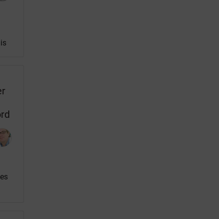
is
er
n
ord
les