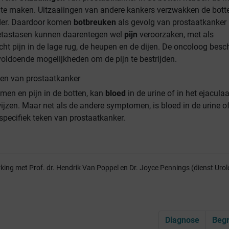
r te maken. Uitzaaiingen van andere kankers verzwakken de bott
der. Daardoor komen
botbreuken
als gevolg van prostaatkanker 
etastasen kunnen daarentegen wel
pijn
veroorzaken, met als
ht pijn in de lage rug, de heupen en de dijen. De oncoloog besch
oldoende mogelijkheden om de pijn te bestrijden.
n van prostaatkanker
men en pijn in de botten, kan
bloed
in de urine of in het ejacula
jzen. Maar net als de andere symptomen, is bloed in de urine of
specifiek teken van prostaatkanker.
king met Prof. dr. Hendrik Van Poppel en Dr. Joyce Pennings (dienst Urol
Diagnose
Begr