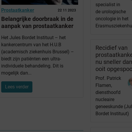
specialist in
Prostaatkanker
22 11 2023
de urologische
Belangrijke doorbraak in de
oncologie in het
aanpak van prostaatkanker
Erasmusziekenhu
Het Jules Bordet Instituut – het
kankercentrum van het H.U.B
Recidief van
(academisch ziekenhuis Brussel) –
prostaatkank
biedt zijn patiënten een ultra-
nu sneller da
individuele behandeling. Dit is
ooit opgespo
mogelijk dan...
Prof. Patrick
Flamen,
Lees verder
diensthoofd
nucleaire
geneeskunde (Ju
Bordet Instituut)