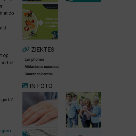
en
niet zo
ikt
Voorkamerfibrillatie
Menopauze
ZIEKTES
at op
Lymphomes
 in het
Exocriene
Métastases osseuses
pancreas-
Cancer colorectal
insufficiëntie
IN FOTO
ogie UZ
ijpen