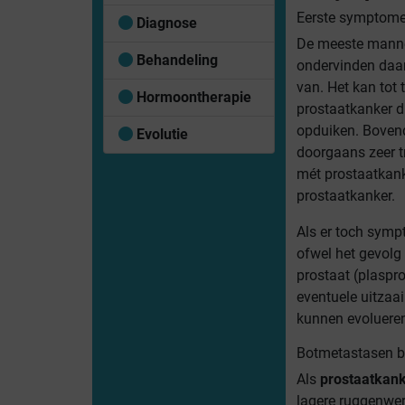
Eerste symptome
Diagnose
De meeste mann
Behandeling
ondervinden daa
van. Het kan tot 
Hormoontherapie
prostaatkanker 
opduiken. Bovend
Evolutie
doorgaans zeer t
mét prostaatkank
prostaatkanker.
Als er toch symp
ofwel het gevolg
prostaat (plaspr
eventuele uitzaai
kunnen evolueren
Botmetastasen bi
Als
prostaatkan
lagere ruggenwer