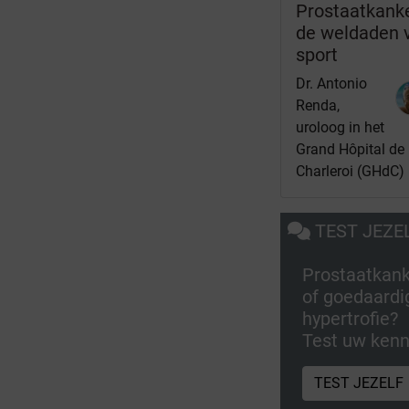
Prostaatkanke
de weldaden 
sport
Dr. Antonio
Renda,
uroloog in het
Grand Hôpital de
Charleroi (GHdC)
TEST JEZE
Prostaatkan
of goedaardi
hypertrofie?
Test uw kenn
TEST JEZELF