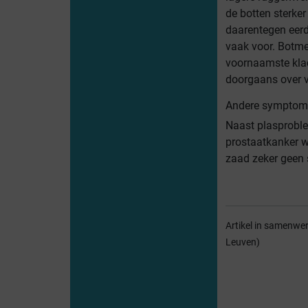
de botten sterke
daarentegen eer
vaak voor. Botm
voornaamste klac
doorgaans over v
Andere symptome
Naast plasproble
prostaatkanker wi
zaad zeker geen 
Artikel in samenwer
Leuven)