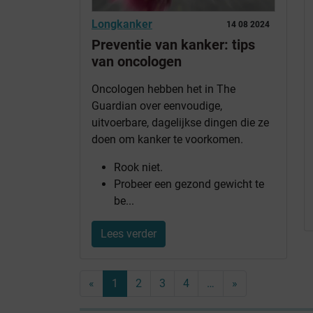
Longkanker
14 08 2024
Preventie van kanker: tips
van oncologen
Oncologen hebben het in The
Guardian over eenvoudige,
uitvoerbare, dagelijkse dingen die ze
doen om kanker te voorkomen.
Rook niet.
Probeer een gezond gewicht te
be...
Lees verder
«
1
2
3
4
…
»