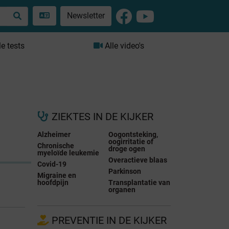
Newsletter
le tests
Alle video's
ZIEKTES IN DE KIJKER
Alzheimer
Oogontsteking,
oogirritatie of
Chronische
droge ogen
myeloïde leukemie
Overactieve blaas
Covid-19
Parkinson
Migraine en
hoofdpijn
Transplantatie van
organen
PREVENTIE IN DE KIJKER