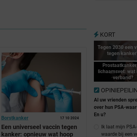
KORT
Tegen 2030 een v
tegen kanker
Prostaatkanker
lichaamsvet: wat 
verband?
OPINIEPEILI
Al uw vrienden spr
over hun PSA-waar
En u?
Borstkanker
17 10 2024
Een universeel vaccin tegen
Ik laat mijn PSA-
kanker: opnieuw wat hoop
waarde bij een 