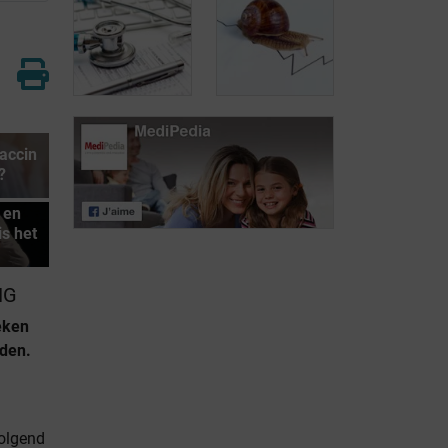
Risicofactoren
voor
Chemotherapie
prostaatkanker
accin
De
?
verschillende
Prostaatkanker
stadia van
kent een trage
 en
prostaatkanker
evolutie
is het
NG
eken
den.
volgend