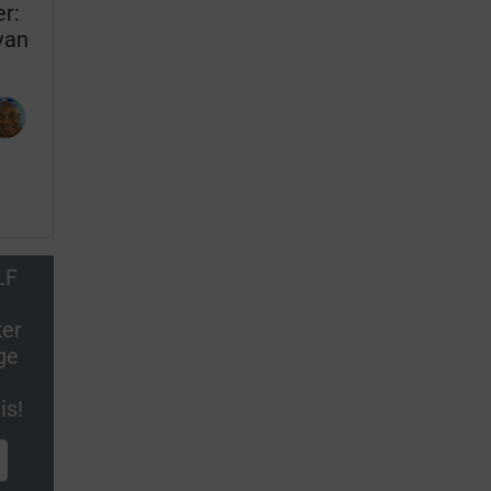
r:
van
LF
ker
ge
is!