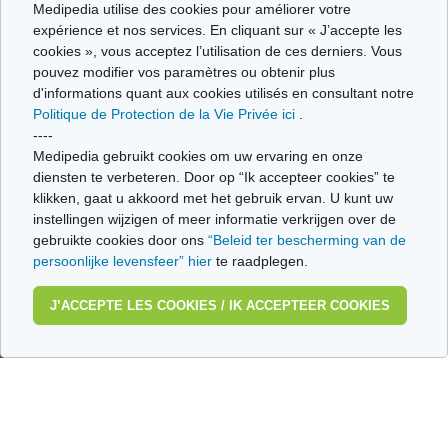
Medipedia utilise des cookies pour améliorer votre
Politique de Protection de la Vie privée
expérience et nos services. En cliquant sur « J’accepte les
Glossaire
cookies », vous acceptez l’utilisation de ces derniers. Vous
Medipedia FR
pouvez modifier vos paramètres ou obtenir plus
Medipedia NL
d'informations quant aux cookies utilisés en consultant notre
Contactez-nous
Politique de Protection de la Vie Privée ici
.
Envoyez-nous vos témoignages
----
Toutes les thématiques
Medipedia gebruikt cookies om uw ervaring en onze
diensten te verbeteren. Door op “Ik accepteer cookies” te
Ce site respecte les principes de la charte HON Code.
klikken, gaat u akkoord met het gebruik ervan. U kunt uw
instellingen wijzigen of meer informatie verkrijgen over de
gebruikte cookies door ons
“Beleid ter bescherming van de
persoonlijke levensfeer” hier
te raadplegen.
© Vivio sa, 2014-2026 - Tous droits réservés | Avenue Gustave Demeylaan 57 -
J’ACCEPTE LES COOKIES / IK ACCEPTEER COOKIES
1160 Brussels
Dernière mise à jour: 22/07/2026