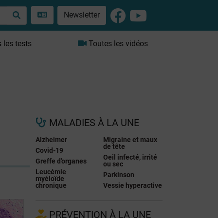
Newsletter
les tests
Toutes les vidéos
MALADIES À LA UNE
Alzheimer
Migraine et maux
de tête
Covid-19
Oeil infecté, irrité
Greffe d'organes
ou sec
Leucémie
Parkinson
myéloïde
chronique
Vessie hyperactive
PRÉVENTION À LA UNE