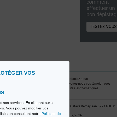
comment
effectuer un
bon dépistag
TESTEZ-VOUS
ROTÉGER VOS
ire
Contactez-nous
edia FR
Envoyez-nous vos témoignages
edia NL
Toutes les thématiques
NS
t nos services. En cliquant sur «
vio sa, 2014-2026 - Tous droits réservés | Avenue Gustave Demeylaan 57 - 1160 Bru
iers. Vous pouvez modifier vos
ilisés en consultant notre
Politique de
Dernière mise à jour: 22/07/2026