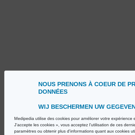
NOUS PRENONS À COEUR DE P
DONNÉES
Qui sommes nous ?
Glossa
Conditions d’Utilisation
Medip
Politique de Protection de la Vie privée
Medip
WIJ BESCHERMEN UW GEGEVE
Medipedia utilise des cookies pour améliorer votre expérience e
© Vi
J’accepte les cookies », vous acceptez l’utilisation de ces dern
paramètres ou obtenir plus d'informations quant aux cookies ut