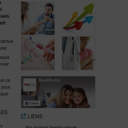
n
l
 sein.
rit
ccentue
ter.
Les différents
haque
types de
Les différents
ancer
traitement du
stades du
cancer du sein
cancer du sein
ue ce
e pour
sque
Bilan
Pronostic du
d'extension
cancer du sein
GES
LIENS
n
Big against breast cancer