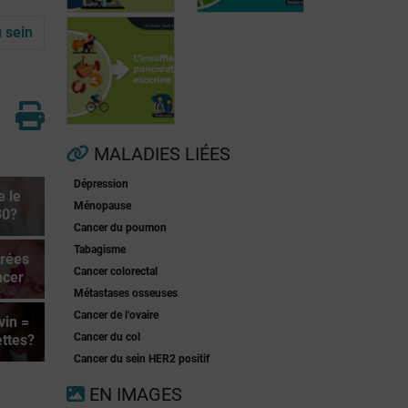
 sein
Fibrillation
auriculaire
Ménopause
MALADIES LIÉES
Dépression
e le
Insuffisance
Ménopause
30?
pancréatique
Cancer du poumon
exocrine
Tabagisme
crées
Cancer colorectal
ncer
Métastases osseuses
Cancer de l’ovaire
vin =
Cancer du col
ttes?
Cancer du sein HER2 positif
EN IMAGES