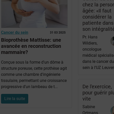
chez la perso
âgée: «Il faut
considérer la
patiente dans
son intégralit
Cancer du sein
31 03 2025
Pr. Hans
Bioprothèse Mattisse: une
Wildiers,
avancée en reconstruction
oncologue
mammaire?
médical spécialis
dans le cancer d
Conçue sous la forme d'un dôme à
sein à l’UZ Leuve
structure poreuse, cette prothèse agit
comme une chambre d'ingénierie
tissulaire, permettant une croissance
De l'exercice,
progressive d’un lambeau de t...
pour guérir pl
vite
Lire la suite
Sabine
Ortmans,