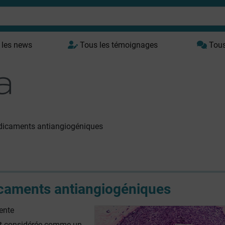
 les news
Tous les témoignages
Tous 
dicaments antiangiogéniques
caments antiangiogéniques
ente
st considérée comme un