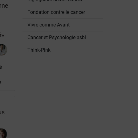
nne
Fondation contre le cancer
Vivre comme Avant
é»
Cancer et Psychologie asbl
Think-Pink
é
u
n
us