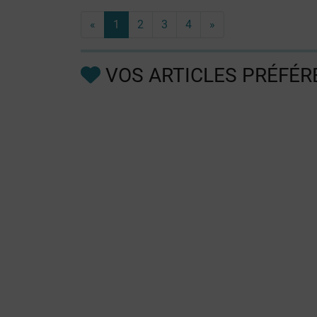
«
1
2
3
4
»
VOS ARTICLES PRÉFÉR