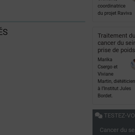
coordinatrice
du projet Raviva
ÉS
Traitement d
cancer du sei
prise de poid
Marika
Csergo et
Viviane
Martin, diététicie
à l’Institut Jules
Bordet.
TESTEZ-V
Cancer du se