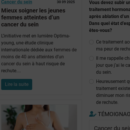
Cancer du sein
Vous devez subir u
30 09 2025
traitement hormona
Mieux soigner les jeunes
après ablation d’un
femmes atteintes d’un
Dans quel état d’esp
cancer du sein
êtes-vous?
L’initiative met en lumière Optima-
Ce traitement a
young, une étude clinique
ma peur de rechu
internationale dédiée aux
femmes de
moins de 40 ans atteintes d’un
Il me rappelle c
cancer du sein
à haut risque de
jour que j’ai le c
rechute....
du sein.
Heureusement q
Lire la suite
traitement exist
diminuer mon ri
de rechute.
TÉMOIGNA
Cancer du sei