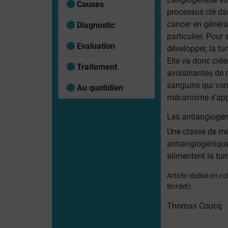
Causes
processus clé da
cancer en général
Diagnostic
particulier. Pour 
Evaluation
développer, la tu
Elle va donc créer
Traitement
avoisinantes de
sanguins qui vont 
Au quotidien
mécanisme s’appe
Les antiangiogé
Une classe de m
antiangiogéniqu
alimentent la tu
Article réalisé en c
Bordet).
Thomas Coucq