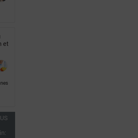
u
n et
s
nnes
OUS
in: