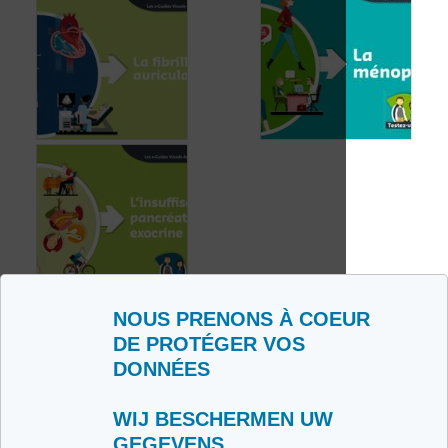
Fibrillation
auriculaire
Ménopause
NOUS PRENONS À COEUR
EN IMAGES
DE PROTÉGER VOS
DONNÉES
Insuffisance
pancréatique
WIJ BESCHERMEN UW
exocrine
GEGEVENS