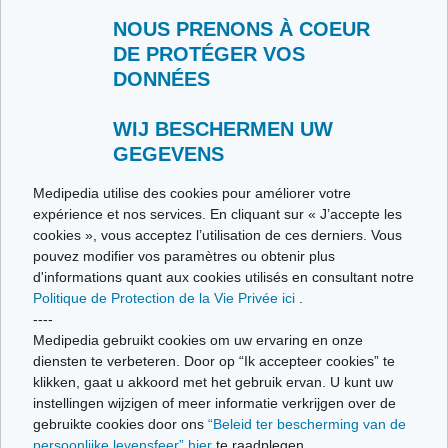
Glossaire
NOUS PRENONS À COEUR
Medipedia FR
Medipedia NL
DE PROTÉGER VOS
DONNÉES
Contactez-nous
Envoyez-nous vos témoignages
Toutes les thématiques
WIJ BESCHERMEN UW
GEGEVENS
Ce site respecte les principes de la charte HON Code.
Medipedia utilise des cookies pour améliorer votre
expérience et nos services. En cliquant sur « J’accepte les
cookies », vous acceptez l’utilisation de ces derniers. Vous
pouvez modifier vos paramètres ou obtenir plus
© Vivio sa, 2014-2026 - Tous droits réservés | Avenue Gustave Demeylaan 57 -
d'informations quant aux cookies utilisés en consultant notre
1160 Brussels
Politique de Protection de la Vie Privée ici
.
Dernière mise à jour: 22/07/2026
----
Medipedia gebruikt cookies om uw ervaring en onze
diensten te verbeteren. Door op “Ik accepteer cookies” te
klikken, gaat u akkoord met het gebruik ervan. U kunt uw
instellingen wijzigen of meer informatie verkrijgen over de
gebruikte cookies door ons
“Beleid ter bescherming van de
persoonlijke levensfeer” hier
te raadplegen.