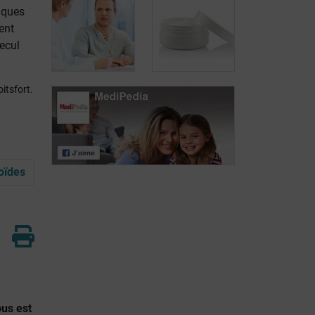
iques
ent
ecul
Hémorroïdes:
Le rôle de la
deux types de
chirurgie contre
chirurgie
les hémorroïdes
itsfort.
Traitements
Hémorroïdes:
locaux: crèmes
traitements non
contre les
chirurgicaux
hémorroïdes
roïdes
ous est