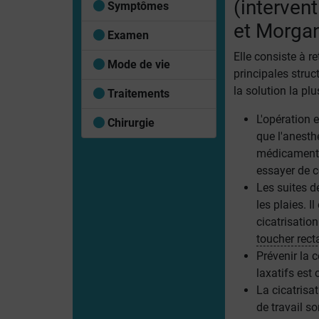
(intervent
Symptômes
et Morg
Examen
Elle consiste à re
Mode de vie
principales struc
la solution la plu
Traitements
L'opération 
Chirurgie
que l'anesth
médicaments
essayer de c
Les suites d
les plaies. I
cicatrisation
toucher rect
Prévenir la 
laxatifs est 
La cicatrisa
de travail s