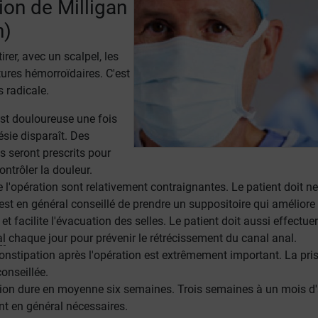
ion de Milligan
an)
tirer, avec un scalpel, les
tures hémorroïdaires. C'est
s radicale.
est douloureuse une fois
ésie disparaît. Des
 seront prescrits pour
ontrôler la douleur.
e l'opération sont relativement contraignantes. Le patient doit ne
l est en général conseillé de prendre un suppositoire qui améliore 
 et facilite l'évacuation des selles. Le patient doit aussi effectue
al
chaque jour pour prévenir le rétrécissement du canal anal.
constipation après l'opération est extrêmement important. La pri
conseillée.
tion dure en moyenne six semaines. Trois semaines à un mois d'
ont en général nécessaires.