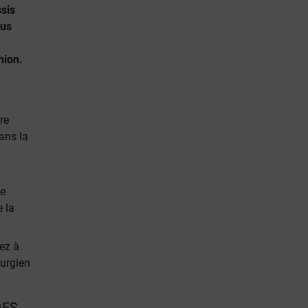
ssis
ous
nion.
re
ans la
te
e la
ez à
rurgien
GES