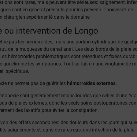
tions sont rares, mais peuvent être sérieuses: saignement, infec
iques sont en général prescrits pour les prévenir. Choisissez de
n chirurgien expérimenté dans le domaine
e ou intervention de Longo
tire pas les hémorroïdes, mais une portion cylindrique, de quel
aut, de la
muqueuse
du canal anal. Les deux bords de la plaie s
 Les hémorroïdes problématiques sont retendues et fixées durab
ce qui élimine les symptômes. Tout se fait en une vingtaine de m
il spécifique.
exie ne permet pas de guérir les
hémorroïdes externes
.
 anopexie sont généralement moins lourdes que celles d'une "vra
 a pas de plaies externes, donc les seuls soins postopératoires con
rement des laxatifs pour éviter la constipation.
voir des effets secondaires: des douleurs dans les jours qui sui
etits saignements et, dans de rares cas, une infection de la plaie.