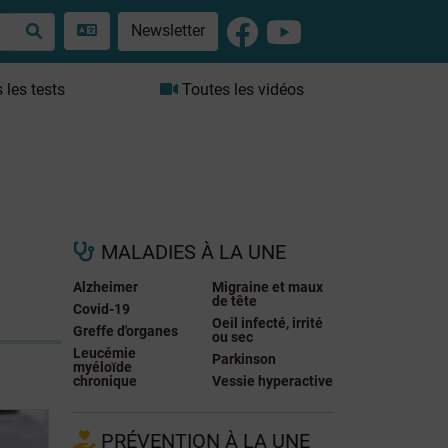
Newsletter
les tests
Toutes les vidéos
MALADIES À LA UNE
Alzheimer
Migraine et maux
de tête
Covid-19
Oeil infecté, irrité
Greffe d'organes
ou sec
Leucémie
Parkinson
myéloïde
chronique
Vessie hyperactive
PRÉVENTION À LA UNE