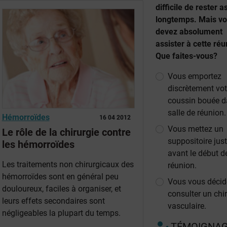
difficile de rester a
longtemps. Mais v
devez absolument
assister à cette réu
Que faites-vous?
Vous emportez
discrètement vot
coussin bouée d
salle de réunion.
Hémorroïdes
16 04 2012
Vous mettez un
Le rôle de la chirurgie contre
suppositoire jus
les hémorroïdes
avant le début d
Les traitements non chirurgicaux des
réunion.
hémorroïdes sont en général peu
Vous vous décid
douloureux, faciles à organiser, et
consulter un chi
leurs effets secondaires sont
vasculaire.
négligeables la plupart du temps.
TÉMOIGNA