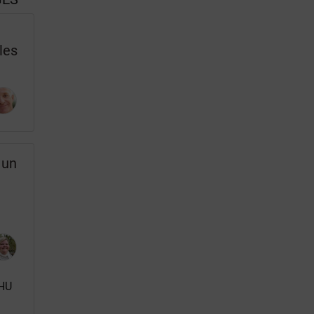
les
 un
CHU