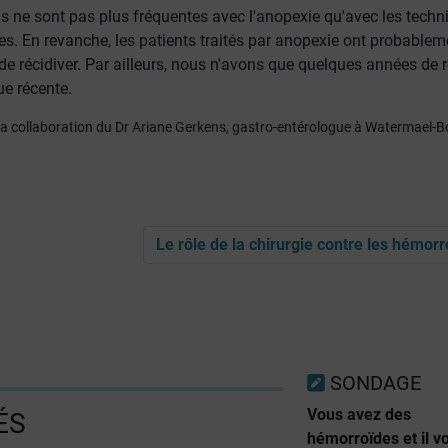
s ne sont pas plus fréquentes avec l'anopexie qu'avec les techn
les. En revanche, les patients traités par anopexie ont probablem
e récidiver. Par ailleurs, nous n'avons que quelques années de r
ue récente.
c la collaboration du Dr Ariane Gerkens, gastro-entérologue à Watermael-Bo
Le rôle de la chirurgie contre les hémor
SONDAGE
Vous avez des
ÉS
hémorroïdes et il v