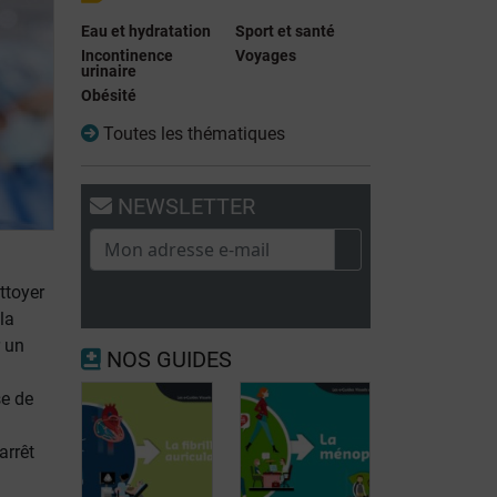
Eau et hydratation
Sport et santé
Incontinence
Voyages
urinaire
Obésité
Toutes les thématiques
NEWSLETTER
ttoyer
la
r un
NOS GUIDES
se de
arrêt