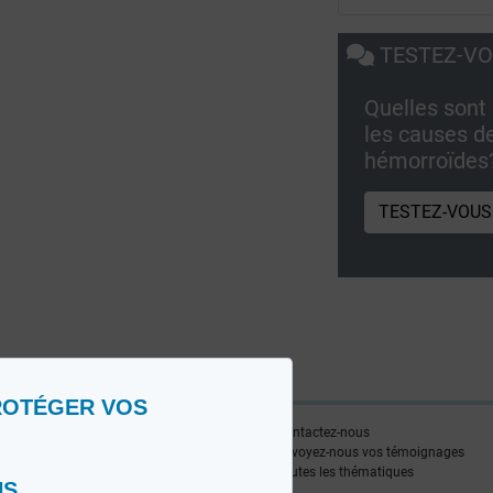
TESTEZ-V
Quelles sont
les causes d
hémorroïdes
TESTEZ-VOUS
ROTÉGER VOS
ire
Contactez-nous
edia FR
Envoyez-nous vos témoignages
edia NL
Toutes les thématiques
NS