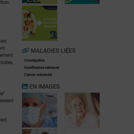
tion.
Fibrillation
ques
auriculaire
Ménopause
ont
MALADIES LIÉES
lement
Constipation
inutes,
Insuffisance
Insuffisance veineuse
pancréatique
Cancer colorectal
exocrine
EN IMAGES
ie"
sistent
vent