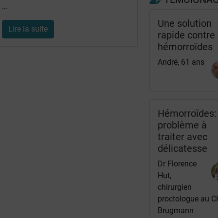
...
Une solution
Lire la suite
rapide contre 
hémorroïdes
André, 61 ans
Hémorroïdes:
problème à
traiter avec
délicatesse
Dr Florence
Hut,
chirurgien
proctologue au 
Brugmann