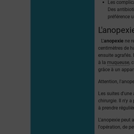
Les complica
Des antibiot
préférence u
L'anopexi
L'
anopexie
ne re
centimètres de h
ensuite agrafés.
à la
muqueuse
, 
grâce à un appare
Attention, l'anop
Les suites d'une
chirurgie. Il n'y
à prendre réguliè
L'anopexie peut a
l'opération, de p