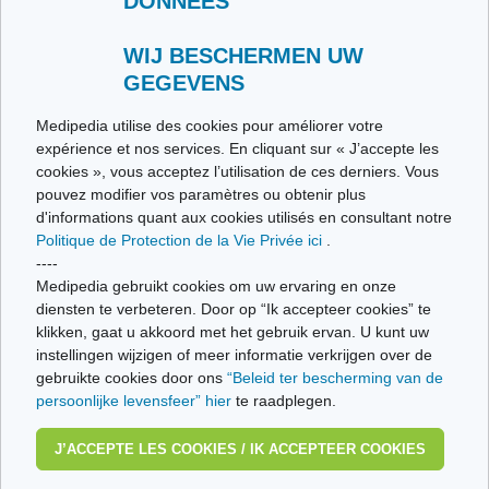
DONNÉES
EN VIDEOS
WIJ BESCHERMEN UW
GEGEVENS
Les traitements
Medipedia utilise des cookies pour améliorer votre
médicamenteux de
La thyrotoxicose de
expérience et nos services. En cliquant sur « J’accepte les
l’hyperthyroïdie
grossesse
cookies », vous acceptez l’utilisation de ces derniers. Vous
pouvez modifier vos paramètres ou obtenir plus
d'informations quant aux cookies utilisés en consultant notre
Politique de Protection de la Vie Privée ici
.
----
Medipedia gebruikt cookies om uw ervaring en onze
diensten te verbeteren. Door op “Ik accepteer cookies” te
klikken, gaat u akkoord met het gebruik ervan. U kunt uw
instellingen wijzigen of meer informatie verkrijgen over de
La thyroïde: un
gebruikte cookies door ons
“Beleid ter bescherming van de
organe essentiel
persoonlijke levensfeer” hier
te raadplegen.
J’ACCEPTE LES COOKIES / IK ACCEPTEER COOKIES