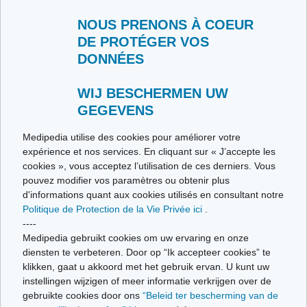
Glossaire
NOUS PRENONS À COEUR
Medipedia FR
Medipedia NL
DE PROTÉGER VOS
DONNÉES
Contactez-nous
Envoyez-nous vos témoignages
Toutes les thématiques
WIJ BESCHERMEN UW
GEGEVENS
Ce site respecte les principes de la charte HON Code.
Medipedia utilise des cookies pour améliorer votre
expérience et nos services. En cliquant sur « J’accepte les
cookies », vous acceptez l’utilisation de ces derniers. Vous
pouvez modifier vos paramètres ou obtenir plus
© Vivio sa, 2014-2026 - Tous droits réservés | Avenue Gustave Demeylaan 57 -
d'informations quant aux cookies utilisés en consultant notre
1160 Brussels
Politique de Protection de la Vie Privée ici
.
Dernière mise à jour: 22/07/2026
----
Medipedia gebruikt cookies om uw ervaring en onze
diensten te verbeteren. Door op “Ik accepteer cookies” te
klikken, gaat u akkoord met het gebruik ervan. U kunt uw
instellingen wijzigen of meer informatie verkrijgen over de
gebruikte cookies door ons
“Beleid ter bescherming van de