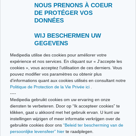
Conditions d’Utilisation
NOUS PRENONS À COEUR
Politique de Protection de la Vie privée
DE PROTÉGER VOS
Glossaire
DONNÉES
Medipedia FR
Medipedia NL
WIJ BESCHERMEN UW
Contactez-nous
GEGEVENS
Envoyez-nous vos témoignages
Toutes les thématiques
Medipedia utilise des cookies pour améliorer votre
Ce site respecte les principes de la charte HON Code.
expérience et nos services. En cliquant sur « J’accepte les
cookies », vous acceptez l’utilisation de ces derniers. Vous
pouvez modifier vos paramètres ou obtenir plus
d'informations quant aux cookies utilisés en consultant notre
Politique de Protection de la Vie Privée ici
.
© Vivio sa, 2014-2026 - Tous droits réservés | Avenue Gustave Demeylaan 57 -
----
1160 Brussels
Medipedia gebruikt cookies om uw ervaring en onze
diensten te verbeteren. Door op “Ik accepteer cookies” te
Dernière mise à jour: 22/07/2026
klikken, gaat u akkoord met het gebruik ervan. U kunt uw
instellingen wijzigen of meer informatie verkrijgen over de
gebruikte cookies door ons
“Beleid ter bescherming van de
persoonlijke levensfeer” hier
te raadplegen.