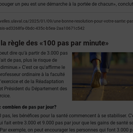
bouger un peu est une démarche à la portée de chacun», conclut-
velles.ulaval.ca/2025/01/09/une-bonne-resolution-pour-votre-sante:-pa
ssis-ad3268fa-0bdc-435c-b5ea-2aa10671c542
 la règle des «100 pas par minute»
peut dire qu'à partir de 3.000 pas
fait de pas, plus le risque de
iminue.» C'est ce qu'affirme le
rofesseur ordinaire à la faculté
'exercice et de la Réadaptation
et Président du Département des
rcice.
: combien de pas par jour?
0 pas, les bénéfices pour la santé commencent à se stabiliser. C'
i fait entre 3.000 et 9.000 pas par jour que les gains de santé s
 Par exemple, on peut encourager les personnes qui font 3.000 