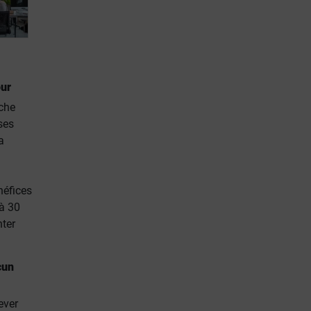
our
rche
ses
a
néfices
 à 30
nter
cun
ever