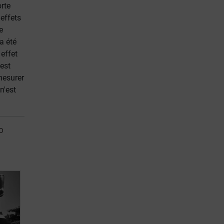
rte
'effets
e
a été
 effet
 est
mesurer
 n'est
O