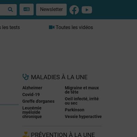
Newsletter
les tests
Toutes les vidéos
MALADIES À LA UNE
Alzheimer
Migraine et maux
de tête
Covid-19
Oeil infecté, irrité
Greffe d'organes
ou sec
Leucémie
Parkinson
myéloïde
chronique
Vessie hyperactive
PRÉVENTION À LA UNE