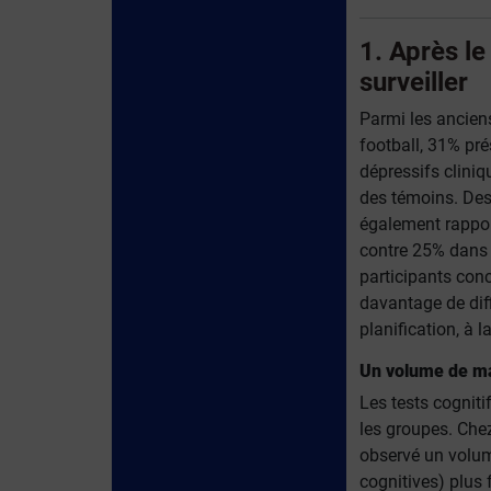
1. Après le
surveiller
Parmi les ancien
football, 31% pr
dépressifs cliniq
des témoins. De
également rappor
contre 25% dans 
participants conc
davantage de diff
planification, à 
Un volume de mat
Les tests cogniti
les groupes. Che
observé un volume
cognitives) plus 