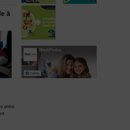
le à
Fibrillation
auriculaire
Ménopause
Insuffisance
pancréatique
exocrine
ve entre
ont