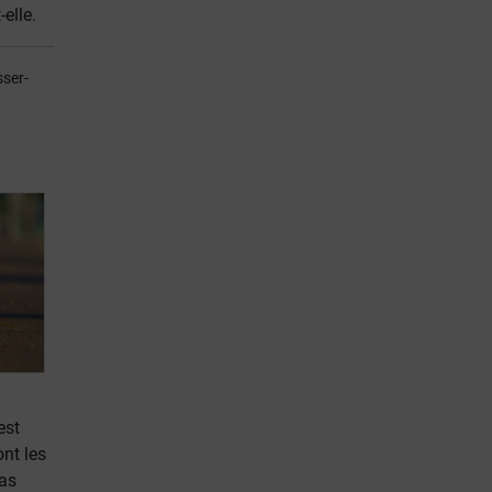
elle.
sser-
est
ont les
pas