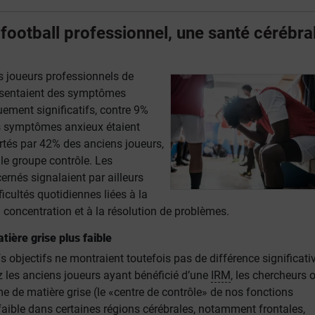
 football professionnel, une santé cérébra
s joueurs professionnels de
ésentaient des symptômes
uement significatifs, contre 9%
s symptômes anxieux étaient
tés par 42% des anciens joueurs,
le groupe contrôle. Les
ernés signalaient par ailleurs
icultés quotidiennes liées à la
la concentration et à la résolution de problèmes.
ière grise plus faible
fs objectifs ne montraient toutefois pas de différence significati
z les anciens joueurs ayant bénéficié d’une
IRM
, les chercheurs 
 de matière grise (le «centre de contrôle» de nos fonctions
faible dans certaines régions cérébrales, notamment frontales,