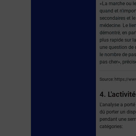
«La marche ou le 
quand et n'import
secondaires et le 
médecine. Le lien
démontré, en part
plus rapide sur l
une question de d
le nombre de pas
pas cher», précis
Source:
https://w
4. L'activi
L'analyse a porté
dû porter un disp
pendant une semai
catégories: