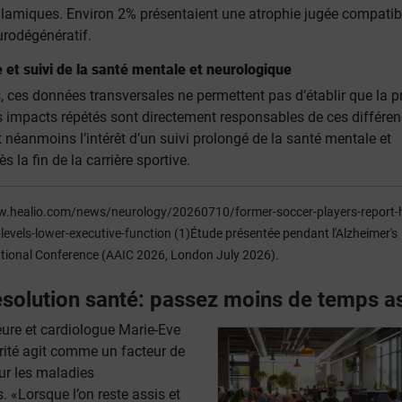
halamiques. Environ 2% présentaient une atrophie jugée compatib
rodégénératif.
e et suivi de la santé mentale et neurologique
, ces données transversales ne permettent pas d’établir que la p
s impacts répétés sont directement responsables de ces différen
néanmoins l’intérêt d’un suivi prolongé de la santé mentale et
 la fin de la carrière sportive.
w.healio.com/news/neurology/20260710/former-soccer-players-report-h
levels-lower-executive-function
(1)Étude présentée pendant l'Alzheimer's
ational Conference (AAIC 2026, London July 2026).
ésolution santé: passez moins de temps a
eure et cardiologue Marie-Eve
arité agit comme un facteur de
ur les maladies
. «Lorsque l’on reste assis et