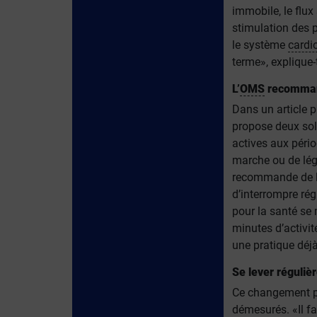
immobile, le flux
stimulation des p
le système
cardi
terme», explique-t
L’
OMS
recommand
Dans un article p
propose deux sol
actives aux péri
marche ou de lége
recommande de li
d’interrompre rég
pour la santé se 
minutes d’activit
une pratique déjà
Se lever réguli
Ce changement pr
démesurés. «Il fa