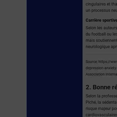
cingulaires et t
un processus neu
Carrière sportiv
Selon les auteurs
du football ou le
mais soutiennent 
neurologique après
Source:
https://ww
depression-anxiety-
Association Intern
2. Bonne r
Selon la profess
Piché, la sédent
risque majeur po
cardiovasculaires