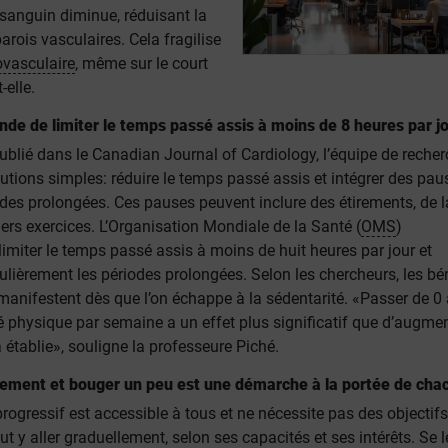
 sanguin diminue, réduisant la
arois vasculaires. Cela fragilise
ovasculaire
, même sur le court
-elle.
e de limiter le temps passé assis à moins de 8 heures par j
ublié dans le Canadian Journal of Cardiology, l’équipe de reche
utions simples: réduire le temps passé assis et intégrer des pau
odes prolongées. Ces pauses peuvent inclure des étirements, de l
rs exercices. L’Organisation Mondiale de la Santé (
OMS
)
miter le temps passé assis à moins de huit heures par jour et
ulièrement les périodes prolongées. Selon les chercheurs, les bé
manifestent dès que l’on échappe à la sédentarité. «Passer de 0
é physique par semaine a un effet plus significatif que d’augme
 établie», souligne la professeure Piché.
èrement et bouger un peu est une démarche à la portée de cha
ogressif est accessible à tous et ne nécessite pas des objectifs
ut y aller graduellement, selon ses capacités et ses intérêts. Se l