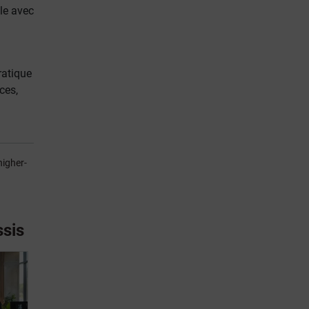
le avec
ratique
ces,
igher-
ssis