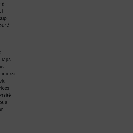
0 à
ui
coup
our à
t
 laps
us
minutes
ela
rices
ensité
Vous
en