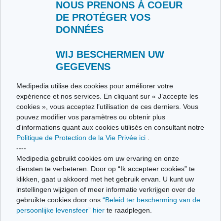
NOUS PRENONS À COEUR
Beleid ter bescherming van de persoonlijke levenssfeer
DE PROTÉGER VOS
Woordenlijst
DONNÉES
Medipedia FR
Medipedia NL
WIJ BESCHERMEN UW
Contacteer ons
GEGEVENS
Stuur ons uw getuigenis
Alle thema's
Medipedia utilise des cookies pour améliorer votre
Ce site respecte les principes de la charte HON Code.
expérience et nos services. En cliquant sur « J’accepte les
cookies », vous acceptez l’utilisation de ces derniers. Vous
pouvez modifier vos paramètres ou obtenir plus
d'informations quant aux cookies utilisés en consultant notre
Politique de Protection de la Vie Privée ici
.
© Vivio sa, 2014-2026 - Tous droits réservés | Avenue Gustave Demeylaan 57 -
----
1160 Brussels
Medipedia gebruikt cookies om uw ervaring en onze
diensten te verbeteren. Door op “Ik accepteer cookies” te
Laatste update: 22/07/2026
klikken, gaat u akkoord met het gebruik ervan. U kunt uw
instellingen wijzigen of meer informatie verkrijgen over de
gebruikte cookies door ons
“Beleid ter bescherming van de
persoonlijke levensfeer” hier
te raadplegen.