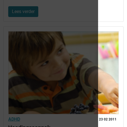
Lees verder
ADHD
23 02 2011