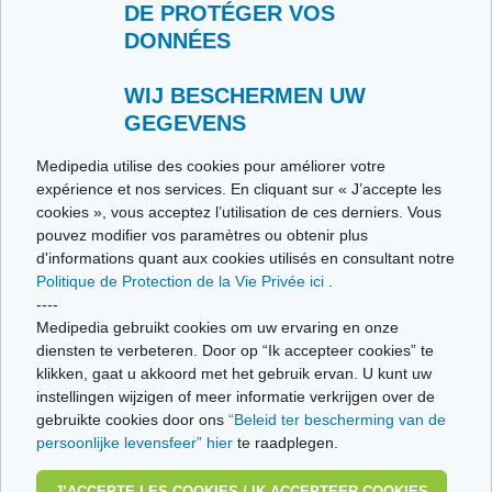
Medipedia NL
DE PROTÉGER VOS
DONNÉES
Contacteer ons
Stuur ons uw getuigenis
Alle thema's
WIJ BESCHERMEN UW
GEGEVENS
Ce site respecte les principes de la charte HON Code.
Medipedia utilise des cookies pour améliorer votre
expérience et nos services. En cliquant sur « J’accepte les
cookies », vous acceptez l’utilisation de ces derniers. Vous
pouvez modifier vos paramètres ou obtenir plus
© Vivio sa, 2014-2026 - Tous droits réservés | Avenue Gustave Demeylaan 57 -
d'informations quant aux cookies utilisés en consultant notre
1160 Brussels
Politique de Protection de la Vie Privée ici
.
Laatste update: 22/07/2026
----
Medipedia gebruikt cookies om uw ervaring en onze
diensten te verbeteren. Door op “Ik accepteer cookies” te
klikken, gaat u akkoord met het gebruik ervan. U kunt uw
instellingen wijzigen of meer informatie verkrijgen over de
gebruikte cookies door ons
“Beleid ter bescherming van de
persoonlijke levensfeer” hier
te raadplegen.
J’ACCEPTE LES COOKIES / IK ACCEPTEER COOKIES