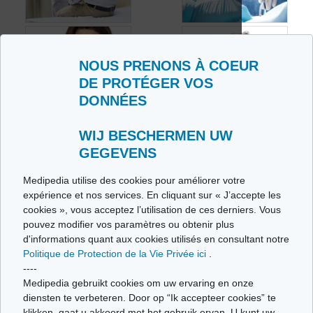
NOUS PRENONS À COEUR
Absorberende
DE PROTÉGER VOS
verbanden,
condoomkatheters
Chirurgische
DONNÉES
en sondes
behandelingen
WIJ BESCHERMEN UW
GEGEVENS
Medipedia utilise des cookies pour améliorer votre
Urine-incontinentie:
expérience et nos services. En cliquant sur « J’accepte les
de overactieve blaas
Twee belangrijke
cookies », vous acceptez l’utilisation de ces derniers. Vous
trainen
incontinentievormen
pouvez modifier vos paramètres ou obtenir plus
d'informations quant aux cookies utilisés en consultant notre
Politique de Protection de la Vie Privée ici
.
----
Medipedia gebruikt cookies om uw ervaring en onze
diensten te verbeteren. Door op “Ik accepteer cookies” te
klikken, gaat u akkoord met het gebruik ervan. U kunt uw