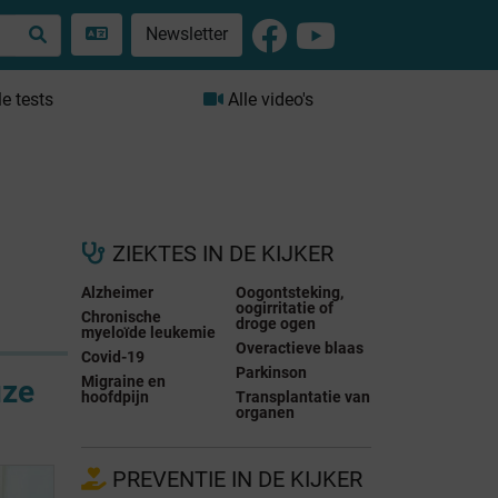
Newsletter
le tests
Alle video's
ZIEKTES IN DE KIJKER
Alzheimer
Oogontsteking,
oogirritatie of
Chronische
droge ogen
myeloïde leukemie
Overactieve blaas
Covid-19
Parkinson
Migraine en
uze
hoofdpijn
Transplantatie van
organen
PREVENTIE IN DE KIJKER