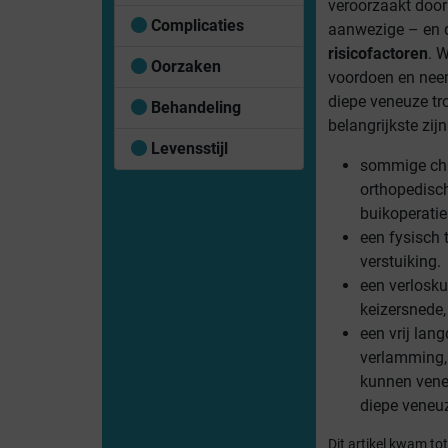
veroorzaakt door 
Complicaties
aanwezige – en 
risicofactoren
. 
Oorzaken
voordoen en nee
diepe veneuze t
Behandeling
belangrijkste zijn
Levensstijl
sommige chi
orthopedisch
buikoperatie
een fysisch 
verstuiking.
een verlosku
keizersnede,
een vrij lan
verlamming, 
kunnen veneu
diepe veneu
Dit artikel kwam t