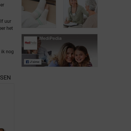
der
Lichaamsbeweging
Beperk risico op
als wapen tegen
lf uur
veneuze
veneuze
eer het
trombose
trombose
Voorkom en
behandel
 ik nog
veneuze
Levensstijl, een
trombose door
volwaardige
steunkousen
therapie
SSEN