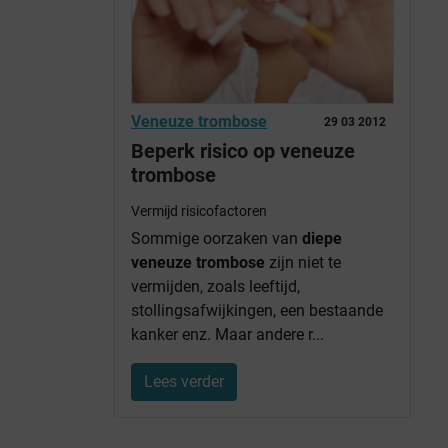
Veneuze trombose
29 03 2012
Beperk risico op veneuze
trombose
Vermijd risicofactoren
Sommige oorzaken van
diepe
veneuze trombose
zijn niet te
vermijden, zoals leeftijd,
stollingsafwijkingen, een bestaande
kanker enz. Maar andere r...
Lees verder