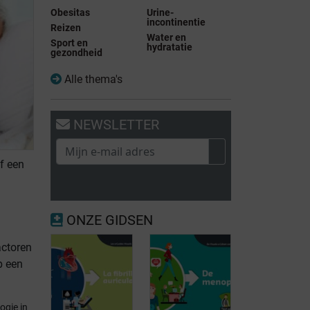
Obesitas
Urine-
incontinentie
Reizen
Water en
Sport en
hydratatie
gezondheid
Alle thema's
NEWSLETTER
f een
ONZE GIDSEN
actoren
p een
ogie in