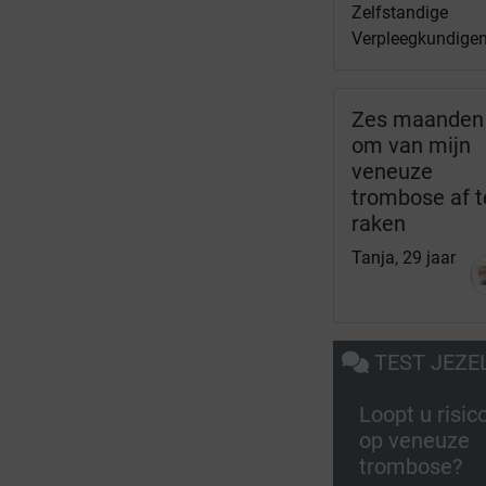
Zelfstandige
Verpleegkundige
Zes maanden
om van mijn
veneuze
trombose af t
raken
Tanja, 29 jaar
TEST JEZE
Loopt u risic
op veneuze
trombose?