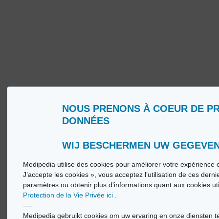
NOUS PRENONS À COEUR DE P
Wie zijn wij?
Woorde
DONNÉES
Gebruiksvoorwaarden
Medip
Beleid ter bescherming van de persoonlijke
Medip
levenssfeer
WIJ BESCHERMEN UW GEGEVE
Medipedia utilise des cookies pour améliorer votre expérience e
© Vi
J’accepte les cookies », vous acceptez l’utilisation de ces dern
paramètres ou obtenir plus d'informations quant aux cookies ut
Protection de la Vie Privée ici
.
----
Medipedia gebruikt cookies om uw ervaring en onze diensten te