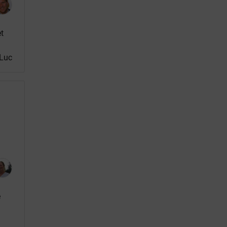
t
-Luc
e