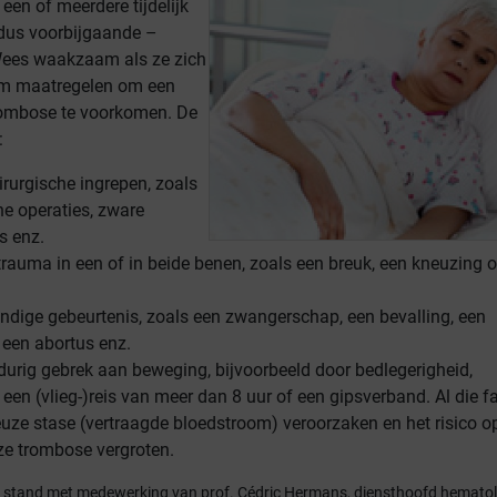
een of meerdere tijdelijk
dus voorbijgaande –
Wees waakzaam als ze zich
m maatregelen om een
rombose te voorkomen. De
:
rurgische ingrepen, zoals
e operaties, zware
s enz.
trauma in een of in beide benen, zoals een breuk, een kneuzing o
ndige gebeurtenis, zoals een zwangerschap, een bevalling, een
 een abortus enz.
gdurig gebrek aan beweging, bijvoorbeeld door bedlegerigheid,
een (vlieg-)reis van meer dan 8 uur of een gipsverband. Al die f
ze stase (vertraagde bloedstroom) veroorzaken en het risico o
ze trombose vergroten.
ot stand met medewerking van prof. Cédric Hermans, diensthoofd hematol