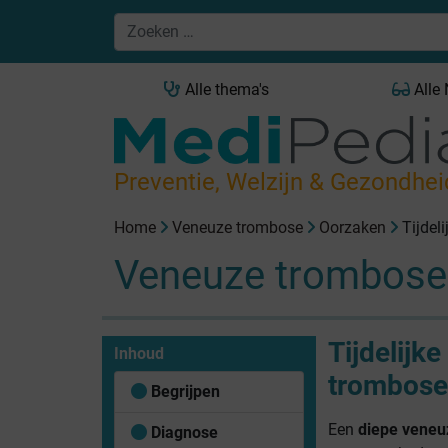
Alle thema's
Alle
Preventie, Welzijn & Gezondhei
Home
Veneuze trombose
Oorzaken
Tijdel
Veneuze trombose
Tijdelijk
Inhoud
trombose
Begrijpen
Een
diepe veneu
Diagnose