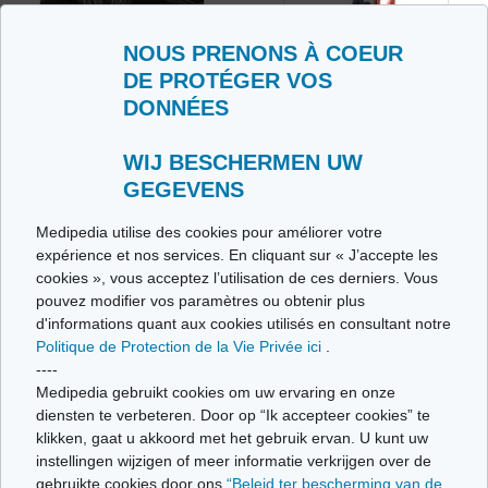
NOUS PRENONS À COEUR
DE PROTÉGER VOS
Complicaties van
Het normale
DONNÉES
voorkamerfibrillatie
hartritme
WIJ BESCHERMEN UW
GEGEVENS
Medipedia utilise des cookies pour améliorer votre
Boezemfibrilleren :
expérience et nos services. En cliquant sur « J’accepte les
een
cookies », vous acceptez l’utilisation de ces derniers. Vous
hartritmestoornis
De hartfrequentie
pouvez modifier vos paramètres ou obtenir plus
d'informations quant aux cookies utilisés en consultant notre
Politique de Protection de la Vie Privée ici
.
----
Medipedia gebruikt cookies om uw ervaring en onze
diensten te verbeteren. Door op “Ik accepteer cookies” te
klikken, gaat u akkoord met het gebruik ervan. U kunt uw
instellingen wijzigen of meer informatie verkrijgen over de
Wie zijn wij?
gebruikte cookies door ons
“Beleid ter bescherming van de