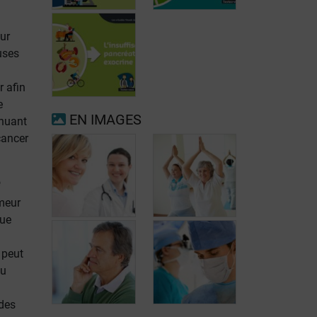
ur
uses
Fibrillation
r afin
auriculaire
Ménopause
e
EN IMAGES
inuant
cancer
Insuffisance
pancréatique
e
exocrine
umeur
que
 peut
Que puis-je
du
Quel suivi en
faire et manger
cas de cancer
durant mon
 des
colorectal?
traitement?