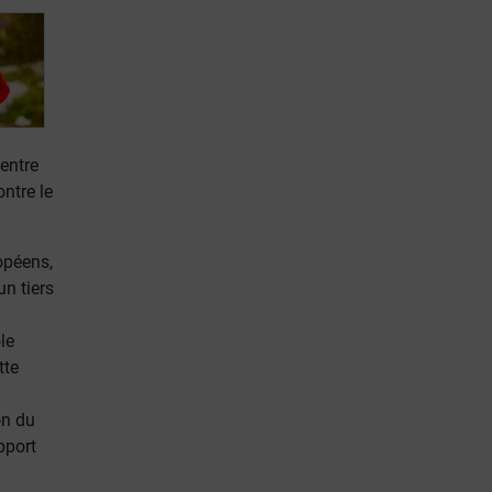
entre
ontre le
opéens,
un tiers
le
tte
on du
pport