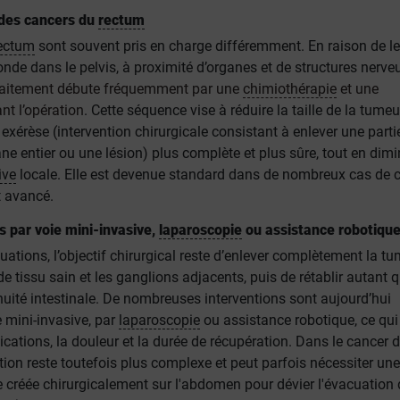
 des cancers du
rectum
ectum
sont souvent pris en charge différemment. En raison de le
onde dans le pelvis, à proximité d’organes et de structures nerve
traitement débute fréquemment par une
chimiothérapie
et une
nt l’opération
. Cette séquence vise à réduire la taille de la tumeu
exérèse (intervention chirurgicale consistant à enlever une parti
ne entier ou une lésion) plus complète et plus sûre, tout en dim
ive
locale. Elle est devenue standard dans de nombreux cas de 
t avancé.
s par voie mini-invasive,
laparoscopie
ou assistance robotiqu
uations, l’objectif chirurgical reste d’enlever complètement la t
 tissu sain et les ganglions adjacents, puis de rétablir autant 
nuité intestinale. De nombreuses interventions sont aujourd’hui
e mini-invasive, par
laparoscopie
ou assistance robotique, ce qui
ications, la douleur et la durée de récupération. Dans le cancer 
ention reste toutefois plus complexe et peut parfois nécessiter une
e créée chirurgicalement sur l'abdomen pour dévier l'évacuation