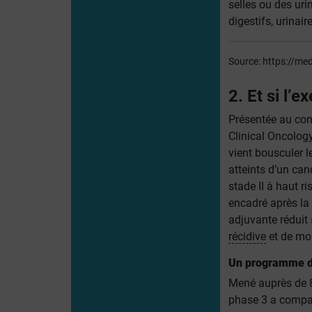
selles ou des ur
digestifs, urinair
Source:
https://me
2. Et si l’
Présentée au con
Clinical Oncolog
vient bousculer l
atteints d’un can
stade II à haut r
encadré après la 
adjuvante réduit 
récidive
et de mor
Un programme d’
Mené auprès de 8
phase 3 a compar