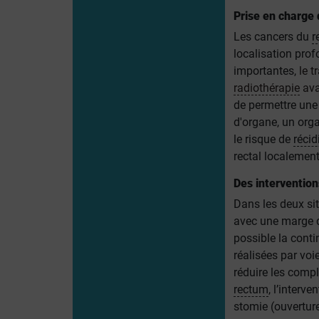
Prise en charge
Les cancers du
r
localisation prof
importantes,
le 
radiothérapie
ava
de permettre une 
d'organe, un orga
le risque de
récid
rectal localemen
Des intervention
Dans les deux sit
avec une marge de
possible la conti
réalisées par voi
réduire les compl
rectum
, l’interv
stomie (ouvertur