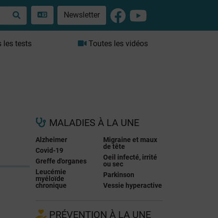
Newsletter
les tests
Toutes les vidéos
MALADIES À LA UNE
Alzheimer
Migraine et maux
de tête
Covid-19
Oeil infecté, irrité
Greffe d'organes
ou sec
Leucémie
Parkinson
myéloïde
chronique
Vessie hyperactive
PRÉVENTION À LA UNE