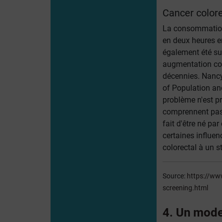
Cancer colore
La consommation 
en deux heures e
également été su
augmentation con
décennies. Nancy 
of Population and
problème n'est p
comprennent pas
fait d'être né pa
certaines influe
colorectal à un s
Source:
https://ww
screening.html
4. Un mode 