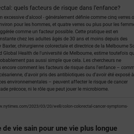
ctal: quels facteurs de risque dans l’enfance?
excessive d'alcool - généralement définie comme cinq verres o
nviron pour les hommes, et quatre verres ou plus pour les femme
ggérée comme un facteur possible. Cette pratique est en
stante chez les adultes âgés de 30 ans et moins depuis des
Baxter, chirurgienne colorectale et directrice de la Melbourne S
 Global Health de l'université de Melbourne, estime toutefois qu
robablement pas aussi simple que cela. Les chercheurs ne
 encore comment les facteurs de risque dans l'enfance – comm
r césarienne, d'avoir pris des antibiotiques ou d'avoir été exposé à
nces environnementales – peuvent affecter le risque de cancer
tade précoce, ni le rôle que peut jouer le microbiome.
w.nytimes.com/2023/03/20/well/colon-colorectal-cancer-symptoms-
de vie sain pour une vie plus longue