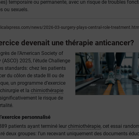
ines) temporaire ou permanente, avec un risque de troubles fonct
es ou sexuels.
dicalxpress.com/news/2026-03-surgery-plays-central-role-treatment.htm
exercice devenait une thérapie anticancer?
grès de l’American Society of
y (ASCO) 2025, l’étude Challenge
es standards: chez les patients
cer du côlon de stade III ou de
isque, un programme d’exercice
chirurgie et la
chimiothérapie
significativement le risque de
talité.
exercice personnalisé
89 patients ayant terminé leur
chimiothérapie
, cet essai rando
é deux groupes: l’un recevant uniquement des documents éduc