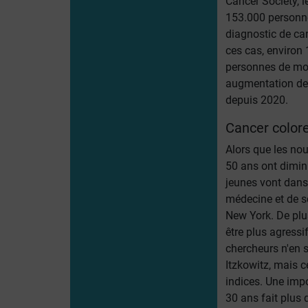
Cancer Society, 
153.000 personne
diagnostic de can
ces cas, environ
personnes de moi
augmentation de 
depuis 2020.
Cancer colore
Alors que les no
50 ans ont diminu
jeunes vont dans 
médecine et de s
New York. De plu
être plus agressi
chercheurs n'en s
Itzkowitz, mais 
indices. Une impo
30 ans fait plus 