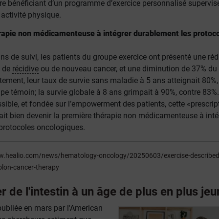
utre bénéficiant d’un programme d’exercice personnalisé supervis
activité physique.
rapie non médicamenteuse à intégrer durablement les protoc
ns de suivi, les patients du groupe exercice ont présenté une ré
e de
récidive
ou de nouveau cancer, et une diminution de 37% du 
ement, leur taux de survie sans maladie à 5 ans atteignait 80%,
pe témoin; la survie globale à 8 ans grimpait à 90%, contre 83%.
ssible, et fondée sur l’empowerment des patients, cette «prescrip
ait bien devenir la première thérapie non médicamenteuse à inté
protocoles oncologiques.
w.healio.com/news/hematology-oncology/20250603/exercise-described
colon-cancer-therapy
r de l'intestin à un âge de plus en plus je
ubliée en mars par l'American