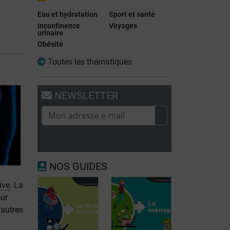
Eau et hydratation
Sport et santé
Incontinence
Voyages
urinaire
Obésité
Toutes les thématiques
NEWSLETTER
NOS GUIDES
ive
. La
our
’autres