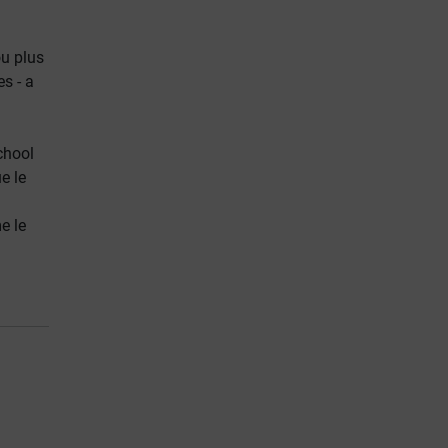
u plus
s - a
chool
e le
e le