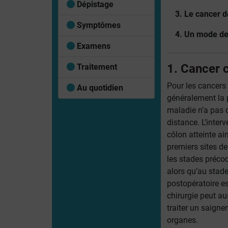
Dépistage
3. Le cancer d
Symptômes
4. Un mode de 
Examens
1. Cancer c
Traitement
Pour les cancers 
Au quotidien
généralement la 
maladie n’a pas 
distance. L’interv
côlon atteinte ai
premiers sites d
les stades précoce
alors qu’au stad
postopératoire e
chirurgie peut au
traiter un saigne
organes.