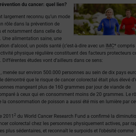
révention du cancer: quel lien?
ent largement reconnu qu’un mode
un rôle dans la prévention de
s et notamment dans celle du
. Une alimentation saine, une
ion d’alcool, un poids santé (c’est-à-dire avec un
IMC
* compris 
activité physique régulière constituent des facteurs protecteurs c
. Différentes études vont d’ailleurs dans ce sens:
1
, menée sur environ 500.000 personnes au sein de dix pays eur
e démontré que le risque de cancer colorectal était plus élevé d’
rsonnes mangeant plus de 160 grammes par jour de viande de
comparé à ceux qui en consomment moins de 20 grammes. Le rô
e la consommation de poisson a aussi été mis en lumière par ce
2
de 2011
du World Cancer Research Fund a confirmé la diminuti
ncer colorectal chez les personnes physiquement actives, par ra
s plus sédentaires, et reconnaît le surpoids et l’obésité comme