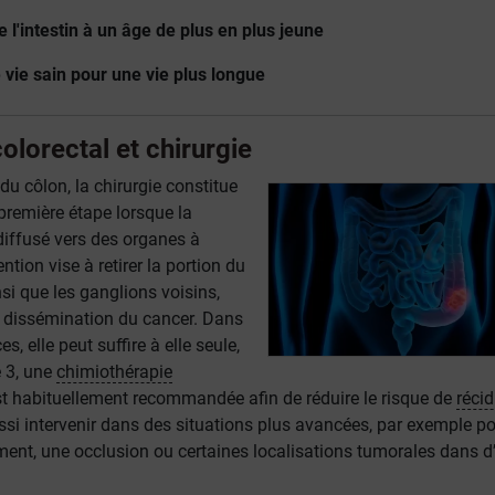
e l'intestin à un âge de plus en plus jeune
vie sain pour une vie plus longue
olorectal et chirurgie
du côlon, la chirurgie constitue
première étape lorsque la
diffusé vers des organes à
ention vise à retirer la portion du
nsi que les ganglions voisins,
e dissémination du cancer. Dans
s, elle peut suffire à elle seule,
e 3, une
chimiothérapie
st habituellement recommandée afin de réduire le risque de
récid
ssi intervenir dans des situations plus avancées, par exemple p
ment, une occlusion ou certaines localisations tumorales dans d