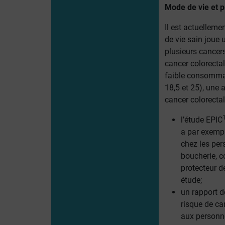
Mode de vie et p
Il est actuellem
de vie sain joue 
plusieurs cancer
cancer colorectal
faible consommat
18,5 et 25), une 
cancer colorectal
l’étude EPIC
a par exempl
chez les pe
boucherie, 
protecteur d
étude;
un rapport 
risque de ca
aux personne