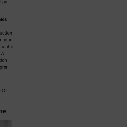
é par
oles
duction
risque
 contre
 À
tion
grer
-as-
une