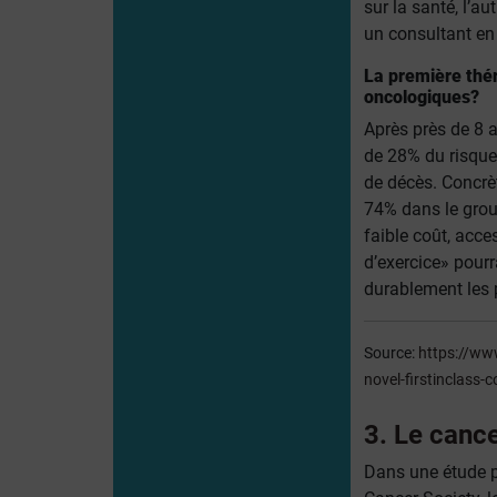
sur la santé, l’a
un consultant en 
La première thé
oncologiques?
Après près de 8 a
de 28% du risqu
de décès. Concrèt
74% dans le grou
faible coût, acce
d’exercice» pourr
durablement les 
Source:
https://ww
novel-firstinclass-
3. Le cance
Dans une étude p