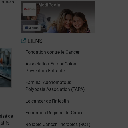
ionnels
Quel traitement
Cancer
en cas de
colorectal: suis-
cancer
l
je guéri ou en
colorectal avec
sursis?
métastases?
LIENS
Fondation contre le Cancer
Association EuropaColon
Prévention Entraide
Familial Adenomatous
Polyposis Association (FAPA)
Le cancer de l’intestin
Fondation Registre du Cancer
misé de
atifs
Reliable Cancer Therapies (RCT)