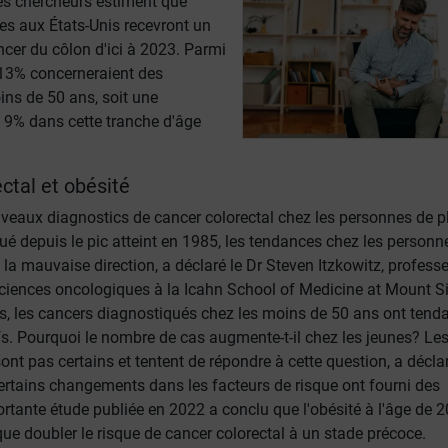
les chercheurs estiment que
s aux États-Unis recevront un
cer du côlon d'ici à 2023. Parmi
 13% concerneraient des
ns de 50 ans, soit une
9% dans cette tranche d'âge
ctal et obésité
uveaux diagnostics de cancer colorectal chez les personnes de p
é depuis le pic atteint en 1985, les tendances chez les personn
la mauvaise direction, a déclaré le Dr Steven Itzkowitz, profess
ciences oncologiques à la Icahn School of Medicine at Mount Si
s, les cancers diagnostiqués chez les moins de 50 ans ont tend
fs. Pourquoi le nombre de cas augmente-t-il chez les jeunes? Le
ont pas certains et tentent de répondre à cette question, a déclar
certains changements dans les facteurs de risque ont fourni des
rtante étude publiée en 2022 a conclu que l'obésité à l'âge de 2
que doubler le risque de cancer colorectal à un stade précoce.