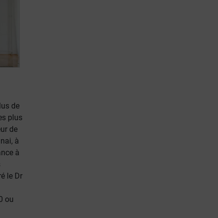
lus de
es plus
eur de
nai, à
ance à
s
é le Dr
0 ou