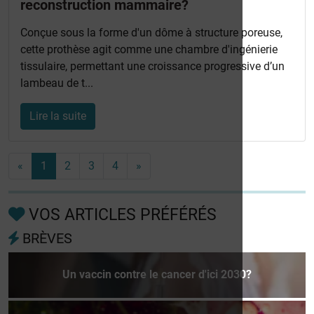
reconstruction mammaire?
Conçue sous la forme d'un dôme à structure poreuse,
cette prothèse agit comme une chambre d'ingénierie
tissulaire, permettant une croissance progressive d’un
lambeau de t...
Lire la suite
«
1
2
3
4
»
VOS ARTICLES PRÉFÉRÉS
BRÈVES
Un vaccin contre le cancer d'ici 2030?