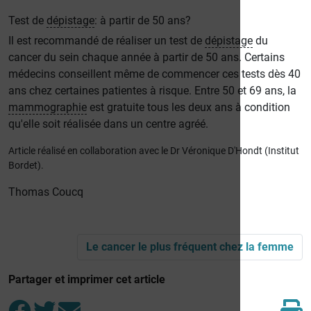
Test de
dépistage
: à partir de 50 ans?
Il est recommandé de réaliser un test de
dépistage
du
cancer du sein chaque année à partir de 50 ans. Certains
médecins conseillent même de commencer ces tests dès 40
ans chez certaines patientes à risque. Entre 50 et 69 ans, la
mammographie
est gratuite tous les deux ans à condition
qu'elle soit réalisée dans un centre agréé.
Article réalisé en collaboration avec le Dr Véronique D'Hondt (Institut
Bordet).
Thomas Coucq
Le cancer le plus fréquent chez la femme
Partager et imprimer cet article