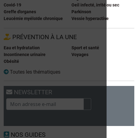
Covid-19
Oeil infecté, irrité ou sec
Greffe d'organes
Parkinson
Leucémie myéloïde chronique
Vessie hyperactive
PRÉVENTION À LA UNE
Eau et hydratation
Sport et santé
Incontinence urinaire
Voyages
Obésité
Toutes les thématiques
NEWSLETTER
NOS GUIDES