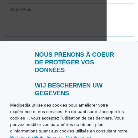
Think-Pink
Qui sommes nous ?
Conditions d’Utilisation
NOUS PRENONS À COEUR
Politique de Protection de la Vie privée
DE PROTÉGER VOS
Glossaire
DONNÉES
Medipedia FR
Medipedia NL
WIJ BESCHERMEN UW
Contactez-nous
GEGEVENS
Envoyez-nous vos témoignages
Toutes les thématiques
Medipedia utilise des cookies pour améliorer votre
Ce site respecte les principes de la charte HON Code.
expérience et nos services. En cliquant sur « J’accepte les
cookies », vous acceptez l’utilisation de ces derniers. Vous
pouvez modifier vos paramètres ou obtenir plus
d'informations quant aux cookies utilisés en consultant notre
Politique de Protection de la Vie Privée ici
.