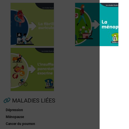
Fibrillation
auriculaire
Ménopause
MALADIES LIÉES
Dépression
Insuffisance
Ménopause
pancréatique
Cancer du poumon
exocrine