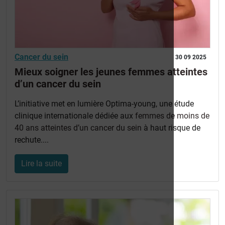
Cancer du sein
30 09 2025
Mieux soigner les jeunes femmes atteintes
d’un cancer du sein
L’initiative met en lumière Optima-young, une étude
clinique internationale dédiée aux
femmes de moins de
40 ans atteintes d’un cancer du sein
à haut risque de
rechute....
Lire la suite