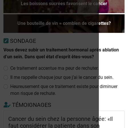
Les boissons sucrées favorisent le cancer
Une bouteille de vin = combien de cigarettes?
SONDAGE
Vous devez subir un traitement hormonal après ablation
d’un sein. Dans quel état d’esprit êtes-vous?
Ce traitement accentue ma peur de rechuter.
Il me rappelle chaque jour que j’ai le cancer du sein.
Heureusement que ce traitement existe pour diminuer
mon risque de rechute.
TÉMOIGNAGES
Cancer du sein chez la personne âgée: «Il
faut considérer la patiente dans son