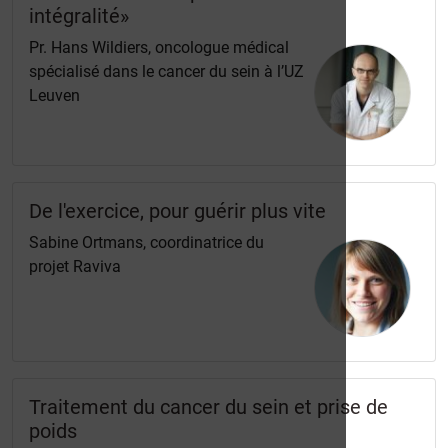
intégralité»
Pr. Hans Wildiers, oncologue médical
spécialisé dans le cancer du sein à l’UZ
Leuven
De l'exercice, pour guérir plus vite
Sabine Ortmans, coordinatrice du
projet Raviva
Traitement du cancer du sein et prise de
poids