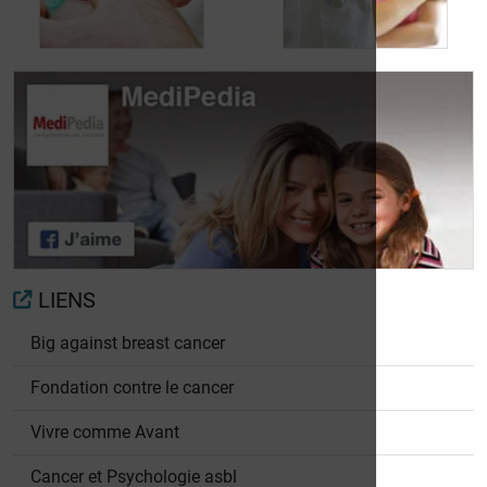
cancer du sein
sein
Pronostic du cancer
Bilan d'extension
du sein
LIENS
Big against breast cancer
Fondation contre le cancer
Vivre comme Avant
Cancer et Psychologie asbl