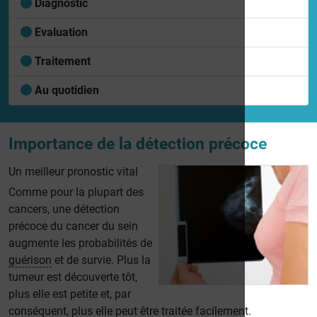
Diagnostic
Evaluation
Traitement
Au quotidien
Importance de la détection précoce
Un meilleur pronostic vital
Comme pour la plupart des
cancers, une détection
précoce du cancer du sein
augmente les probabilités de
guérison
et de survie. Plus la
tumeur est découverte tôt,
plus elle est petite et, par
conséquent, plus elle peut être traitée facilement.