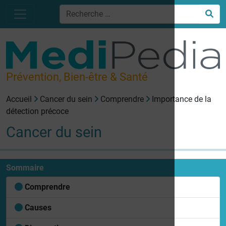
Prévention, Bien-être & Santé
Accueil
Cancer du sein
Comprendre
Importance de la
détection précoce
Cancer du sein
Sommaire
Comprendre
Causes