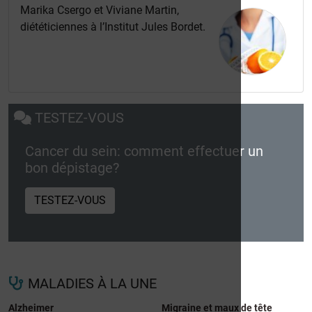
Marika Csergo et Viviane Martin,
diététiciennes à l’Institut Jules Bordet.
TESTEZ-VOUS
Cancer du sein: comment effectuer un
bon dépistage?
TESTEZ-VOUS
MALADIES À LA UNE
Alzheimer
Migraine et maux de tête