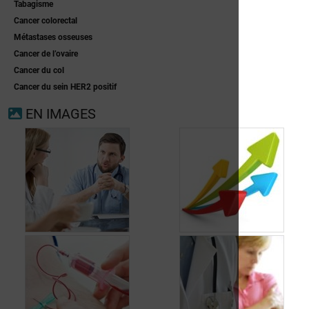
Tabagisme
Cancer colorectal
Métastases osseuses
Cancer de l’ovaire
Cancer du col
Cancer du sein HER2 positif
EN IMAGES
Les différents types
Les différents
de traitement du
stades du cancer du