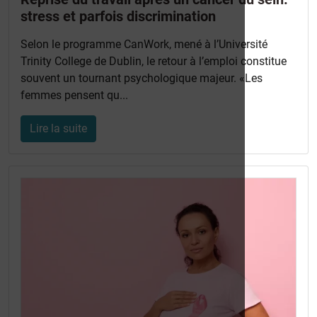
stress et parfois discrimination
Selon le programme CanWork, mené à l’Université
Trinity College de Dublin, le retour à l’emploi constitue
souvent un tournant psychologique majeur. «Les
femmes pensent qu...
Lire la suite