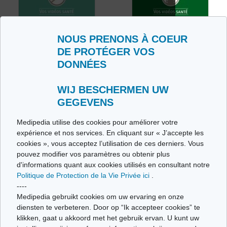
Trois formes de
Maladie de Gaucher
maladie de Gaucher
NOUS PRENONS À COEUR
DE PROTÉGER VOS
DONNÉES
L’enzymothérapie:
WIJ BESCHERMEN UW
Vivre sans douleur
une journée de
GEGEVENS
avec la maladie de
traitement avec
Medipedia utilise des cookies pour améliorer votre
Gaucher
Dany
expérience et nos services. En cliquant sur « J’accepte les
cookies », vous acceptez l’utilisation de ces derniers. Vous
pouvez modifier vos paramètres ou obtenir plus
d'informations quant aux cookies utilisés en consultant notre
Les implications de
La maladie de
Politique de Protection de la Vie Privée ici
.
la maladie de Pompe
fabry: des
----
sur le quotidien
symptômes
Medipedia gebruikt cookies om uw ervaring en onze
d’une jeune femme
invisibles
diensten te verbeteren. Door op “Ik accepteer cookies” te
klikken, gaat u akkoord met het gebruik ervan. U kunt uw