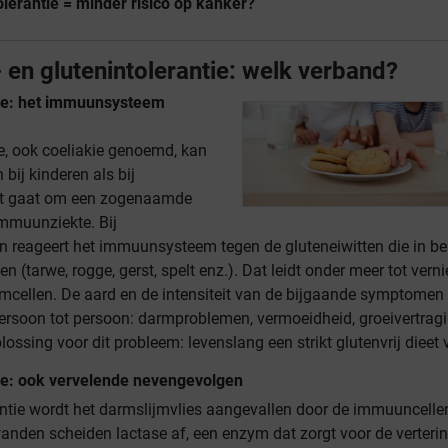
olerantie = minder risico op kanker?
 en glutenintolerantie: welk verband?
tie: het immuunsysteem
ie, ook coeliakie genoemd, kan
bij kinderen als bij
t gaat om een zogenaamde
immuunziekte. Bij
en reageert het immuunsysteem tegen de gluteneiwitten die in b
n (tarwe, rogge, gerst, spelt enz.). Dat leidt onder meer tot verni
cellen. De aard en de intensiteit van de bijgaande symptomen
persoon tot persoon: darmproblemen, vermoeidheid, groeivertrag
lossing voor dit probleem: levenslang een strikt glutenvrij dieet 
tie: ook vervelende nevengevolgen
rantie wordt het darmslijmvlies aangevallen door de immuuncelle
nden scheiden lactase af, een enzym dat zorgt voor de verteri