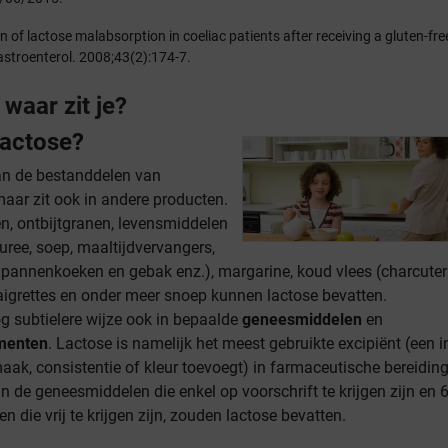
 of lactose malabsorption in coeliac patients after receiving a gluten-free
Gastroenterol. 2008;43(2):174-7.
 waar zit je?
lactose?
an de bestanddelen van
aar zit ook in andere producten.
n, ontbijtgranen, levensmiddelen
uree, soep, maaltijdvervangers,
 pannenkoeken en gebak enz.), margarine, koud vlees (charcuteri
naigrettes en onder meer snoep kunnen lactose bevatten.
og subtielere wijze ook in bepaalde
geneesmiddelen
en
menten
. Lactose is namelijk het meest gebruikte excipiënt (een i
aak, consistentie of kleur toevoegt) in farmaceutische bereidin
 de geneesmiddelen die enkel op voorschrift te krijgen zijn en 
 die vrij te krijgen zijn, zouden lactose bevatten.