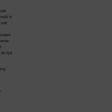
izen
(melk in
 ook
andere
verse
t
de lijst
ing
e