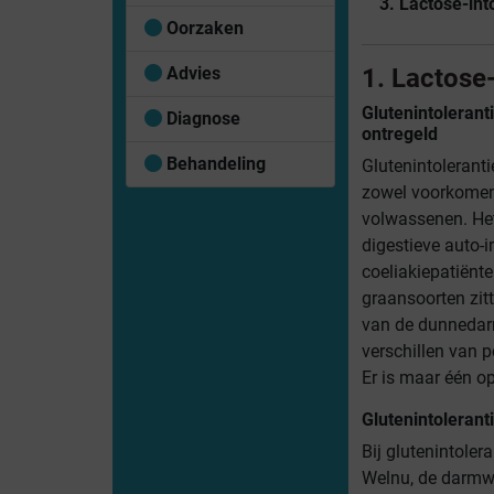
3. Lactose-int
Oorzaken
Advies
1. Lactose-
Glutenintoleran
Diagnose
ontregeld
Behandeling
Glutenintolerant
zowel voorkomen 
volwassenen. He
digestieve auto-
coeliakiepatiënt
graansoorten zitte
van de dunnedarm
verschillen van 
Er is maar één op
Glutenintoleran
Bij glutenintole
Welnu, de darmwa