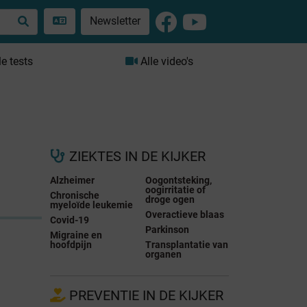
Newsletter
le tests
Alle video's
ZIEKTES IN DE KIJKER
Alzheimer
Oogontsteking,
oogirritatie of
Chronische
droge ogen
myeloïde leukemie
Overactieve blaas
Covid-19
Parkinson
Migraine en
hoofdpijn
Transplantatie van
organen
PREVENTIE IN DE KIJKER