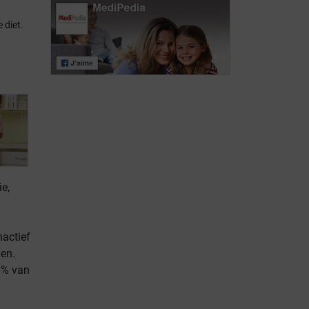
Wat mogen
 diet.
mensen met
Lactose-
lactose-
intolerantie:
intolerantie
definitief of
eten?
voorbijgaand?
e,
nactief
gen.
6% van