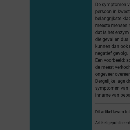
De symptomen van
persoon in kwesti
belangrijkste kla
meeste mensen me
dat is het enzym
die gevallen dus 
kunnen dan ook 
negatief gevolg.
Een voorbeeld: s
de meest verkoch
ongeveer overeen 
Dergelijke lage
symptomen van lac
inname van bepaa
Dit artikel kwam t
Artikel gepubliceer