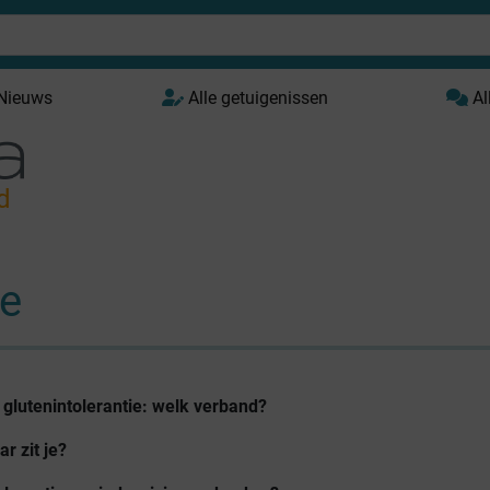
 Nieuws
Alle getuigenissen
Al
d
ie
 glutenintolerantie: welk verband?
r zit je?