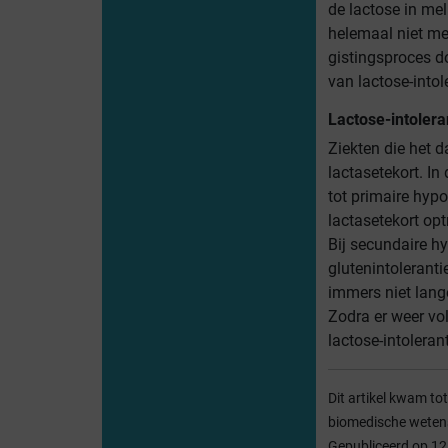
de lactose in me
helemaal niet me
gistingsproces d
van lactose-intol
Lactose-intolera
Ziekten die het d
lactasetekort. In
tot primaire hyp
lactasetekort opt
Bij secundaire hy
glutenintolerant
immers niet lang
Zodra er weer v
lactose-intolerant
Dit artikel kwam to
biomedische wetens
Gepubliceerd op 1