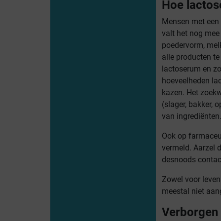
Hoe lactos
Mensen met een l
valt het nog mee 
poedervorm, melk
alle producten te
lactoserum en zo
hoeveelheden lac
kazen. Het zoekw
(slager, bakker, 
van ingrediënten.
Ook op farmaceut
vermeld. Aarzel 
desnoods contact
Zowel voor leven
meestal niet aan
Verborgen 