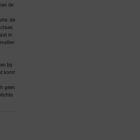
van de
tie: de
ctase,
aat in
evallen
ren bij
at komt
ch geen
lichte