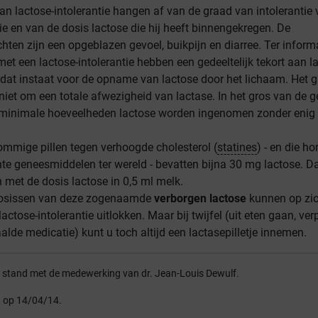
 lactose-intolerantie hangen af van de graad van intolerantie 
e en van de dosis lactose die hij heeft binnengekregen. De
chten zijn een opgeblazen gevoel, buikpijn en diarree. Ter informa
t een lactose-intolerantie hebben een gedeeltelijk tekort aan la
 dat instaat voor de opname van lactose door het lichaam. Het g
niet om een totale afwezigheid van lactase. In het gros van de g
minimale hoeveelheden lactose worden ingenomen zonder enig
ommige pillen tegen verhoogde cholesterol (
statines
) - en die ho
te geneesmiddelen ter wereld - bevatten bijna 30 mg lactose. D
met de dosis lactose in ­0,5 ml melk.
 dosissen van deze zogenaamde
verborgen
lactose
kunnen op zi
tose-intolerantie uitlokken. Maar bij twijfel (uit eten gaan, verp
lde medicatie) kunt u toch altijd een lactasepilletje innemen.
ot stand met de medewerking van dr. Jean-Louis Dewulf.
d op 14/04/14.