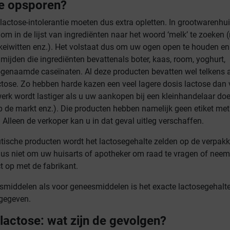
e opsporen?
actose-intolerantie moeten dus extra opletten. In grootwarenhu
om in de lijst van ingrediënten naar het woord ‘melk’ te zoeken 
eiwitten enz.). Het volstaat dus om uw ogen open te houden en
 mijden die ingrediënten bevattenals boter, kaas, room, yoghurt,
genaamde caseïnaten. Al deze producten bevatten wel telkens 
tose. Zo hebben harde kazen een veel lagere dosis lactose dan 
erk wordt lastiger als u uw aankopen bij een kleinhandelaar doe
op de markt enz.). Die producten hebben namelijk geen etiket met 
 Alleen de verkoper kan u in dat geval uitleg verschaffen.
ische producten wordt het lactosegehalte zelden op de verpakk
dus niet om uw huisarts of apotheker om raad te vragen of neem
 op met de fabrikant.
smiddelen als voor geneesmiddelen is het exacte lactosegehalt
gegeven.
lactose: wat zijn de gevolgen?