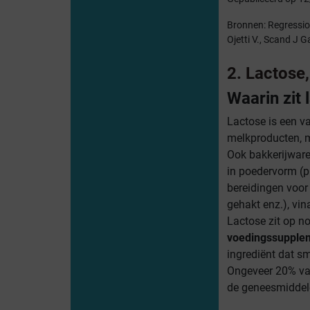
Bronnen: Regression
Ojetti V., Scand J 
2. Lactose,
Waarin zit 
Lactose is een v
melkproducten, m
Ook bakkerijware
in poedervorm (p
bereidingen voor
gehakt enz.), vi
Lactose zit op n
voedingssupple
ingrediënt dat sm
Ongeveer 20% van
de geneesmiddelen