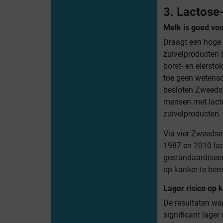
3. Lactose-
Melk is goed voo
Draagt een hoge
zuivelproducten b
borst- en eiersto
toe geen wetens
besloten Zweedse
mensen met lacto
zuivelproducten.
Via vier Zweedse 
1987 en 2010 lac
gestandaardiseer
op kanker te ber
Lager risico op 
De resultaten wa
significant lager