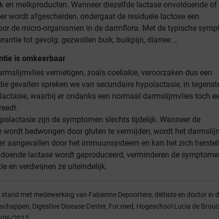
lk en melkproducten. Wanneer diezelfde lactase onvoldoende of
er wordt afgescheiden, ondergaat de residuele lactose een
oor de micro-organismen in de darmflora. Met de typische sym
erantie tot gevolg: gezwollen buik, buikpijn, diarree …
ntie is omkeerbaar
armslijmvlies vernietigen, zoals coeliakie, veroorzaken dus een
 die gevallen spreken we van secundaire hypolactasie, in tegenste
olactasie, waarbij er ondanks een normaal darmslijmvlies toch e
reedt.
polactasie zijn de symptomen slechts tijdelijk. Wanneer de
ie wordt bedwongen door gluten te vermijden, wordt het darmslij
er aangevallen door het immuunsysteem en kan het zich herstel
oldoende lactase wordt geproduceerd, verminderen de symptome
ie en verdwijnen ze uiteindelijk.
t stand met medewerking van Fabienne Depoortere, diëtiste en doctor in 
chappen, Digestive Disease Center, For.med, Hogeschool Lucia de Brouc
2/06/2015.