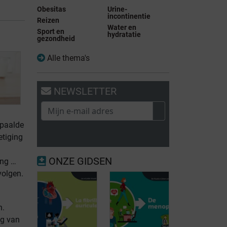
Obesitas
Urine-
incontinentie
Reizen
Water en
Sport en
hydratatie
gezondheid
Alle thema's
NEWSLETTER
epaalde
etiging
ONZE GIDSEN
ing …
volgen.
n.
ng van