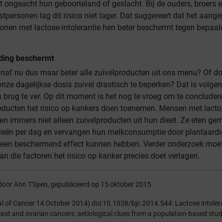
dit ongeacht hun geboorteland of geslacht. Bij de ouders, broers 
tpersonen lag dit risico niet lager. Dat suggereert dat het aang
sonen met lactose-intolerantie hen beter beschermt tegen bepaal
ding beschermt
af nu dus maar beter alle zuivelproducten uit ons menu? Of d
nze dagelijkse dosis zuivel drastisch te beperken? Dat is volge
 brug te ver. Op dit moment is het nog te vroeg om te concluder
oducten het risico op kankers doen toenemen. Mensen met lacto
en immers niet alleen zuivelproducten uit hun dieet. Ze eten ge
ieën per dag en vervangen hun melkconsumptie door plantaardi
 een beschermend effect kunnen hebben. Verder onderzoek moe
an die factoren het risico op kanker precies doet verlagen.
door Ann T'Syen, gepubliceerd op 15 oktober 2015.
al of Cancer 14 October 2014) doi:10.1038/bjc.2014.544:
Lactose intole
reast and ovarian cancers: aetiological clues from a population-based stud