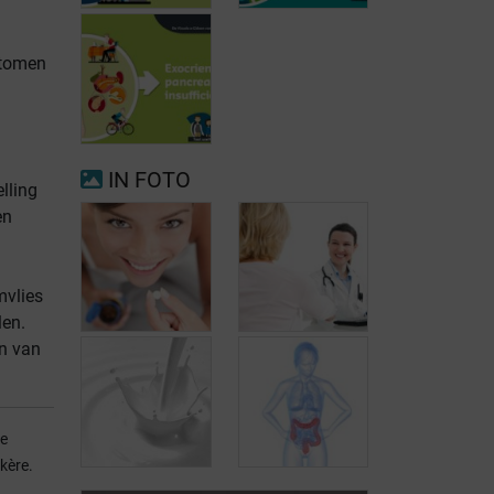
ptomen
Voorkamerfibrillatie
Menopauze
IN FOTO
lling
en
Exocriene
pancreas-
insufficiëntie
mvlies
len.
n van
Is lactose-
Diagnose van
de
intolerantie te
lactose-
kère.
behandelen?
intolerantie