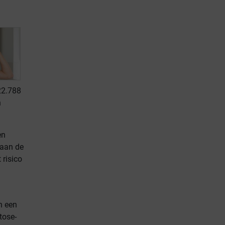
22.788
n
en
 aan de
risico
n een
tose-