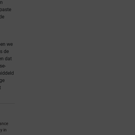
en
epaste
de
oen we
ns de
en dat
se-
middeld
ge
t
rance
y in