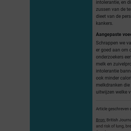
intolerantie, en 
zussen van de tes
dieet van de per
kankers.
Aangepaste voe
Schrappen we van
er goed aan om o
onderzoekers een
melk en zuivelpr
intolerantie bann
ook minder calor
melkdranken die
uitwijzen welke v
Article geschreven 
Bron:
British Journ
and risk of lung, b