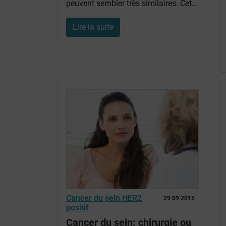
peuvent sembler très similaires. Cet...
Lire la suite
Cancer du sein HER2
29 09 2015
positif
Cancer du sein: chirurgie ou