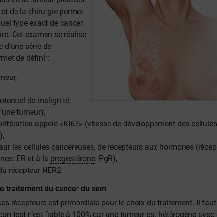
et de la chirurgie permet
quel type exact de cancer
ire. Cet examen se réalise
e d’une série de
rmet de définir:
umeur,
otentiel de malignité,
d’une tumeur),
rolifération appelé «KI67» (vitesse de développement des cellules
),
 sur les cellules cancéreuses, de récepteurs aux hormones (récep
nes: ER et à la
progestérone
: PgR),
du récepteur HER2.
le traitement du cancer du sein
es récepteurs est primordiale pour le choix du traitement. Il faut
un test n’est fiable à 100% car une tumeur est hétérogène avec