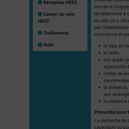
Récepteur HER2
lors de la
biopsie
de déterminer à 
Cancer du sein
du sein on a affa
HER2
par l’intermédiair
Traitements
colorations et pe
Suivi
le type de t
la taille,
son grade (p
agressivité 
l’index de p
cancéreuses
la présence,
aux œstrogè
la présence 
Primordial pour 
La recherche de c
cependant qu’auc