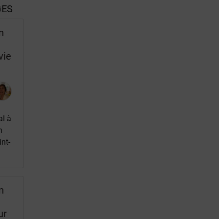
GES
n
vie
al à
n
nt-
n
ur