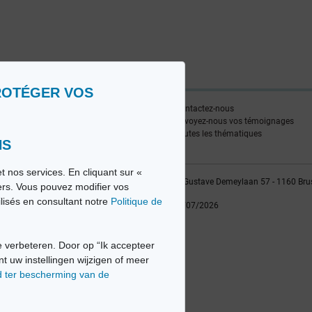
ROTÉGER VOS
ire
Contactez-nous
edia FR
Envoyez-nous vos témoignages
edia NL
Toutes les thématiques
NS
t nos services. En cliquant sur «
vio sa, 2014-2026 - Tous droits réservés | Avenue Gustave Demeylaan 57 - 1160 Bru
iers. Vous pouvez modifier vos
ilisés en consultant notre
Politique de
Dernière mise à jour: 22/07/2026
 verbeteren. Door op “Ik accepteer
nt uw instellingen wijzigen of meer
d ter bescherming van de