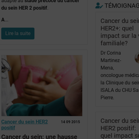
adapté au
stade précoce du cancer
TÉMOIGNA
du sein HER 2 positif
.
A
...
Cancer du sei
HER2+: quel
Lire la suite
impact sur la 
familiale?
Dr Corina
Martinez-
Mena,
oncologue médic
la Clinique du sei
ISALA du CHU Sai
Pierre.
Cancer du sei
Cancer du sein HER2
14 09 2015
HER2 positif:
positif
quel impact s
Cancer du sein: une hausse