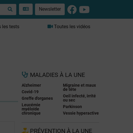
Newsletter
les tests
Toutes les vidéos
MALADIES À LA UNE
Alzheimer
Migraine et maux
de tête
Covid-19
Oeil infecté, irrité
Greffe d'organes
ou sec
Leucémie
Parkinson
myéloïde
chronique
Vessie hyperactive
PRÉVENTION À LA UNE