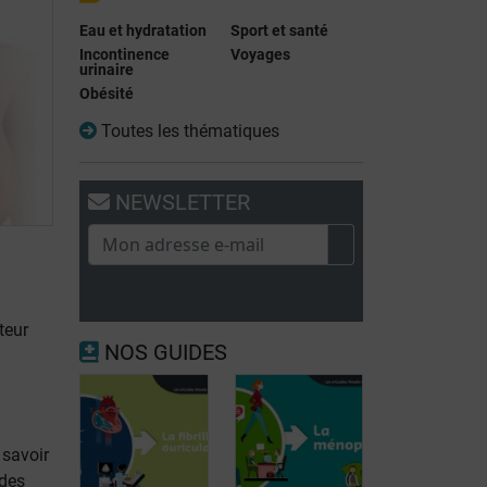
Eau et hydratation
Sport et santé
Incontinence
Voyages
urinaire
Obésité
Toutes les thématiques
NEWSLETTER
teur
NOS GUIDES
 savoir
 des