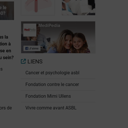
Quel suivi après
emtansine:
un cancer du
nouveau
e le
sein HER2
traitement ciblé
30?
positif?
anti-HER2
Le pertuzumab:
Zoom sur les
us la
nouveau
nouveaux
tion à
traitement ciblé
traitements
ise en
anti-HER2
anti-HER2
u sein?
LIENS
us
Cancer et psychologie asbl
Fondation contre le cancer
Fondation Mimi Ullens
lors de
Vivre comme avant ASBL