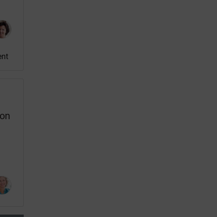
ent
ion
n