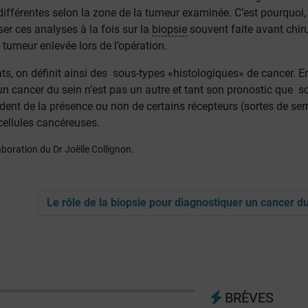
différentes selon la zone de la tumeur examinée. C’est pourquoi, i
iser ces analyses à la fois sur la
biopsie
souvent faite avant chir
 tumeur enlevée lors de l’opération.
ts, on définit ainsi des sous-types «histologiques» de cancer. E
un cancer du sein n’est pas un autre et tant son pronostic que s
ent de la présence ou non de certains récepteurs (sortes de ser
cellules cancéreuses.
aboration du Dr Joëlle Collignon.
Le rôle de la biopsie pour diagnostiquer un cancer d
BRÈVES