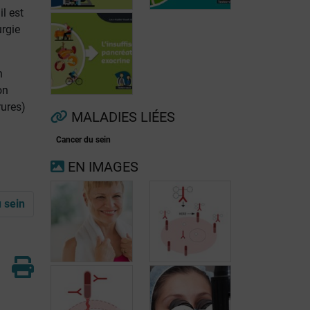
l est
urgie
n
Fibrillation
on
auriculaire
Ménopause
rures)
MALADIES LIÉES
Cancer du sein
Insuffisance
EN IMAGES
pancréatique
exocrine
u sein
Le trastuzumab