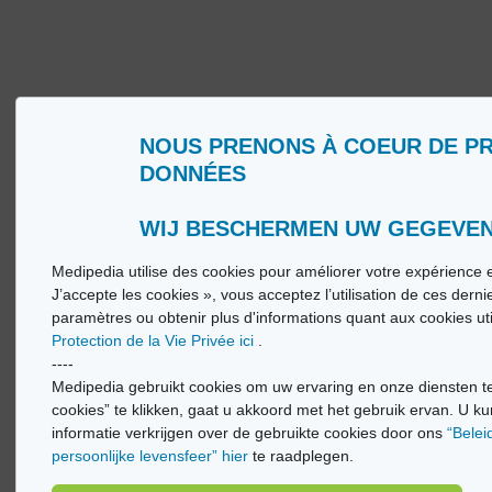
NOUS PRENONS À COEUR DE P
DONNÉES
Qui sommes nous ?
Glossa
Conditions d’Utilisation
Medip
Politique de Protection de la Vie privée
Medip
WIJ BESCHERMEN UW GEGEVE
Medipedia utilise des cookies pour améliorer votre expérience e
© Vi
J’accepte les cookies », vous acceptez l’utilisation de ces dern
paramètres ou obtenir plus d'informations quant aux cookies ut
Protection de la Vie Privée ici
.
----
Medipedia gebruikt cookies om uw ervaring en onze diensten te
cookies” te klikken, gaat u akkoord met het gebruik ervan. U ku
informatie verkrijgen over de gebruikte cookies door ons
“Belei
persoonlijke levensfeer” hier
te raadplegen.