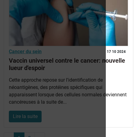
Cancer du sein
17 10 2024
Vaccin universel contre le cancer: nouvelle
lueur d'espoir
Cette approche repose sur l'identification de
néoantigènes, des protéines spécifiques qui
apparaissent lorsque des cellules normales deviennent
cancéreuses à la suite de...
Lire la suite