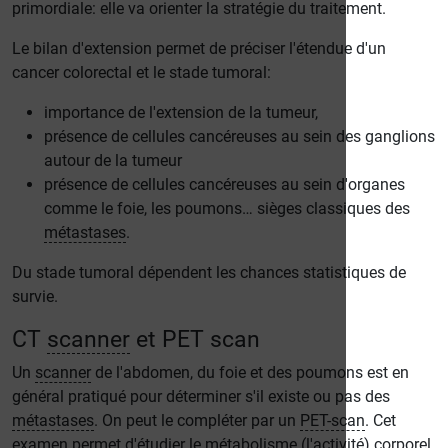
primordiale: elle va orienter la stratégie du traitement.
Le bilan d'extension permet de préciser l'étendue d'un
cancer colorectal et le stade tumoral:
importance de l'extension de la tumeur,
présence de cellules cancéreuses au sein des ganglions
autour de la tumeur
présence de cellules cancéreuses au sein d'organes
comme le foie, les poumons… sièges classiques des
métastases
.
Du stade tumoral dépendent les chances statistiques de
survie.
CT
scanner
et PET scan
Un
scanner
de l'abdomen, du foie et des poumons est en
général pratiqué pour déterminer s'il existe ou pas des
métastases
. On peut le compléter par un
PET-scan
. Cet
examen permet d'étudier le métabolisme (l'activité) corporel,