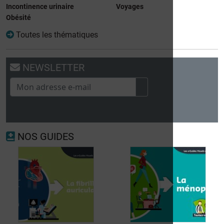
Incontinence urinaire
Voyages
Obésité
Toutes les thématiques
NEWSLETTER
NOS GUIDES