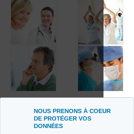
Que puis-je faire et
Quel suivi en cas de
manger durant mon
cancer colorectal?
traitement?
NOUS PRENONS À COEUR
Quel traitement en
Cancer colorectal:
cas de cancer
DE PROTÉGER VOS
suis-je guéri ou en
colorectal avec
DONNÉES
sursis?
métastases?