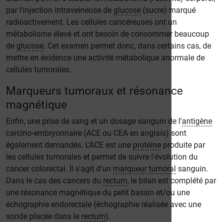
par l'injection intraveineuse de
glucose
(sucre) marqué
radioactivement. Les cellules cancéreuses ont un
métabolisme élevé et ont besoin de consommer beaucoup
de
glucose
. Cet examen permet donc, dans certains cas, de
mettre en évidence une activité métabolique anormale de
cellules tumorales.
Marqueurs tumoraux et résonance
magnétique
Enfin, une prise de sang et un dosage sanguin de l'
antigène
carcino-embryonnaire (ACE ou CEA en anglais) sont
également demandés. L'ACE est une
protéine
produite par
les cellules tumorales et permet de suivre l'évolution du
cancer colorectal. Il s'agit d'un
marqueur tumoral
sanguin.
Dans le cas des cancers du
rectum
, le bilan est complété par
une résonance magnétique du petit bassin et/ou une
échographie endorectale (échographie réalisée avec une
sonde placée dans le
rectum
).