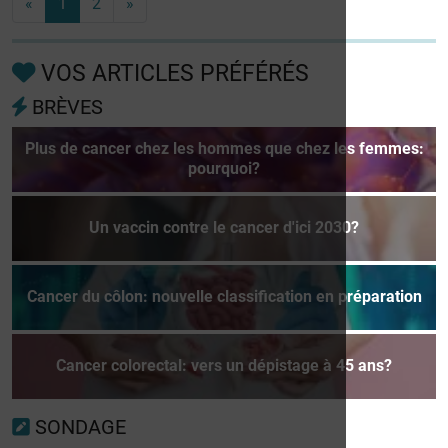
«
1
2
»
VOS ARTICLES PRÉFÉRÉS
BRÈVES
Plus de cancer chez les hommes que chez les femmes:
pourquoi?
Un vaccin contre le cancer d'ici 2030?
Cancer du côlon: nouvelle classification en préparation
Cancer colorectal: vers un dépistage à 45 ans?
SONDAGE