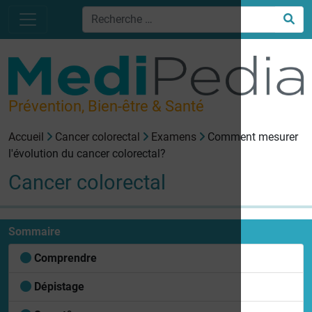
Prévention, Bien-être & Santé
Accueil
Cancer colorectal
Examens
Comment mesurer
l'évolution du cancer colorectal?
Cancer colorectal
Sommaire
Comprendre
Dépistage