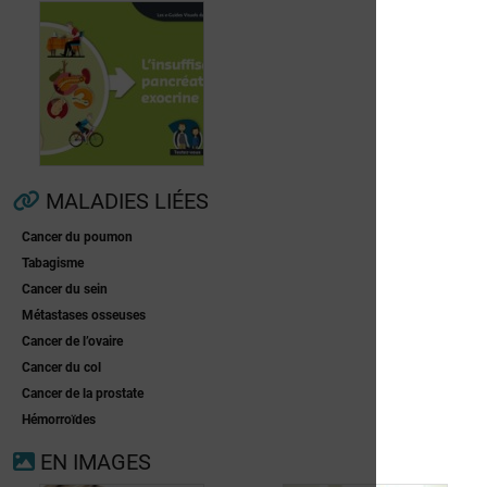
Fibrillation
auriculaire
Ménopause
MALADIES LIÉES
Cancer du poumon
Insuffisance
Tabagisme
pancréatique
Cancer du sein
exocrine
Métastases osseuses
Cancer de l’ovaire
Cancer du col
Cancer de la prostate
Hémorroïdes
EN IMAGES