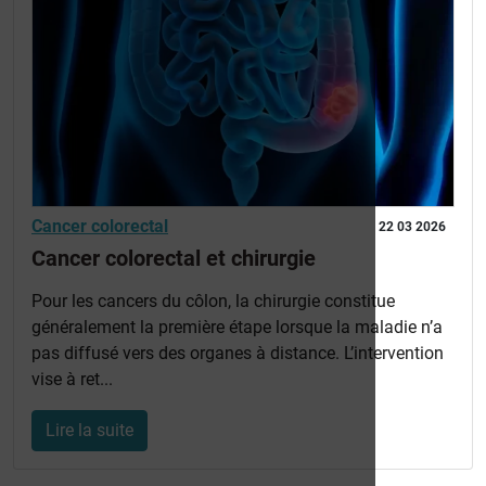
Cancer colorectal
22 03 2026
Cancer colorectal et chirurgie
Pour les cancers du côlon, la chirurgie constitue
généralement la première étape lorsque la maladie n’a
pas diffusé vers des organes à distance. L’intervention
vise à ret...
Lire la suite