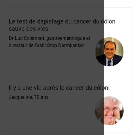
Le test de dépistage du cancer du côlon
sauve des vies
Dr Luc Colemont, gastroentérologue et
directeur de l’asbl Stop Darmkanker
Il y a une vie après le cancer du côlon!
Jacqueline, 70 ans