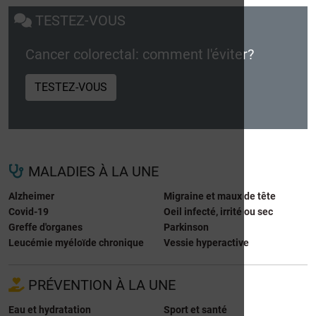
TESTEZ-VOUS
Cancer colorectal: comment l'éviter?
TESTEZ-VOUS
MALADIES À LA UNE
Alzheimer
Migraine et maux de tête
Covid-19
Oeil infecté, irrité ou sec
Greffe d'organes
Parkinson
Leucémie myéloïde chronique
Vessie hyperactive
PRÉVENTION À LA UNE
Eau et hydratation
Sport et santé