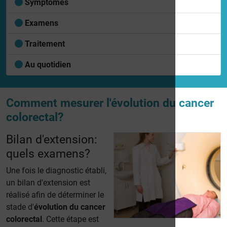
Symptômes
Examens
Traitement
Au quotidien
Comment mesurer l'évolution du cancer
colorectal?
Bilan d'extension:
quels examens?
Une fois le diagnostic établi,
un bilan d'extension est
réalisé afin de déterminer le
stade d'
évolution du cancer
colorectal
. Cette étape est