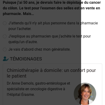
Puisque j’ai 50 ans, je devrais faire le dépistage du cancer
du côlon. Le test pour l’examen des selles est en vente en
pharmacie. Mais…
J’attends qu’il n’y ait plus personne dans la pharmacie
pour l’acheter.
J’explique au pharmacien que j’achète le test pour
quelqu’un d’autre.
Je vais d’abord chez mon généraliste.
TÉMOIGNAGES
Chimiothérapie à domicile: un confort pour
le patient
Dr Anne Demols, gastro-entérologue et
spécialiste en oncologie digestive à
l’Hôpital Érasme.