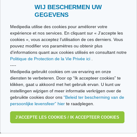
WIJ BESCHERMEN UW
GEGEVENS
LIENS
Medipedia utilise des cookies pour améliorer votre
expérience et nos services. En cliquant sur « J’accepte les
Fondation contre le Cancer
cookies », vous acceptez l’utilisation de ces derniers. Vous
pouvez modifier vos paramètres ou obtenir plus
Association EuropaColon Prévention Entraide
d'informations quant aux cookies utilisés en consultant notre
Politique de Protection de la Vie Privée ici
.
Familial Adenomatous Polyposis Association (FAPA)
----
Medipedia gebruikt cookies om uw ervaring en onze
Le cancer de l’intestin
diensten te verbeteren. Door op “Ik accepteer cookies” te
klikken, gaat u akkoord met het gebruik ervan. U kunt uw
Fondation Registre du Cancer
instellingen wijzigen of meer informatie verkrijgen over de
gebruikte cookies door ons
“Beleid ter bescherming van de
Reliable Cancer Therapies (RCT)
persoonlijke levensfeer” hier
te raadplegen.
J’ACCEPTE LES COOKIES / IK ACCEPTEER COOKIES
Qui sommes nous ?