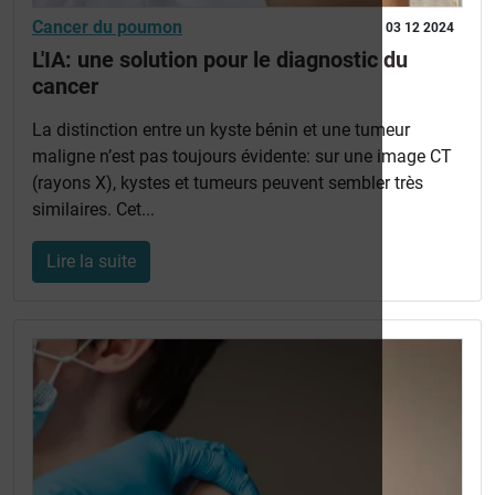
Cancer du poumon
03 12 2024
L'IA: une solution pour le diagnostic du
cancer
La distinction entre un kyste bénin et une tumeur
maligne n’est pas toujours évidente: sur une image CT
(rayons X), kystes et tumeurs peuvent sembler très
similaires. Cet...
Lire la suite