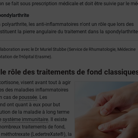
on se fait sous prescription médicale et doit être suivie par le mé
pondylarthrite
 polyarthrite, les anti-inflammatoires n'ont un rôle que lors des
stituent la pierre angulaire du traitement dans la spondylarthrite
collaboration avec le Dr Muriel Stubbe (Service de Rhumatologie, Médecine
ation de l'Hôpital Erasme).
 le rôle des traitements de fond classique
cortisone, visent avant tout à agir
es des maladies inflammatoires
n cas de
poussée
. Les
ond ont quant à eux pour but
lution de la maladie à long terme
le
système immunitaire
. Il existe
nombreux traitements de fond,
 méthotrexate (LedertreXate®), la