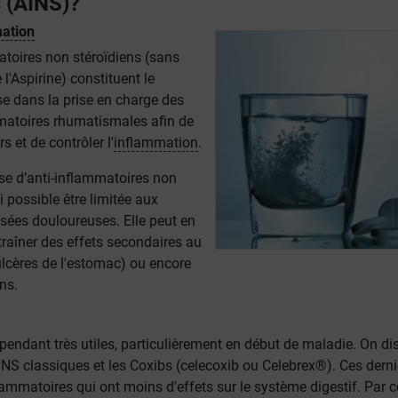
s (AINS)?
ation
atoires non stéroïdiens (sans
'Aspirine) constituent le
se dans la prise en charge des
atoires rhumatismales afin de
rs et de contrôler l'
inflammation
.
ise d’anti-inflammatoires non
i possible être limitée aux
sées douloureuses. Elle peut en
ntraîner des effets secondaires au
ulcères de l'estomac) ou encore
ns.
endant très utiles, particulièrement en début de maladie. On di
INS classiques et les Coxibs (celecoxib ou Celebrex®). Ces derni
lammatoires qui ont moins d'effets sur le système digestif. Par c