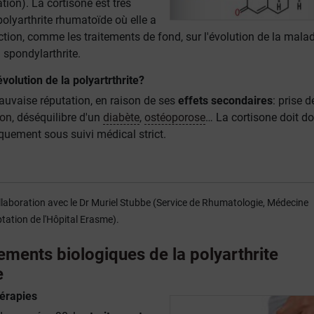
ration). La cortisone est très
polyarthrite rhumatoïde où elle a
tion, comme les traitements de fond, sur l'évolution de la malad
 spondylarthrite.
évolution de la polyartrthrite?
auvaise réputation, en raison de ses
effets secondaires
: prise d
ion
, déséquilibre d'un
diabète
,
ostéoporose
… La cortisone doit d
quement sous suivi médical strict.
collaboration avec le Dr Muriel Stubbe (Service de Rhumatologie, Médecine
ation de l'Hôpital Erasme).
tements biologiques de la polyarthrite
e
hérapies