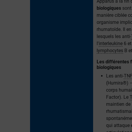
Apparus à la fin
biologiques
sont
manière ciblée co
organisme impliq
rhumatoïde. Il en
lesquels les anti-
l'
interleukine
6 et
lymphocytes
B et
Les différentes 
biologiques
Les anti-
TN
(Humira®) –
corps humain
Factor). Le
maintien de l
rhumatismale
spontanémen
qui attaque e