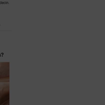
decin.
.
s?