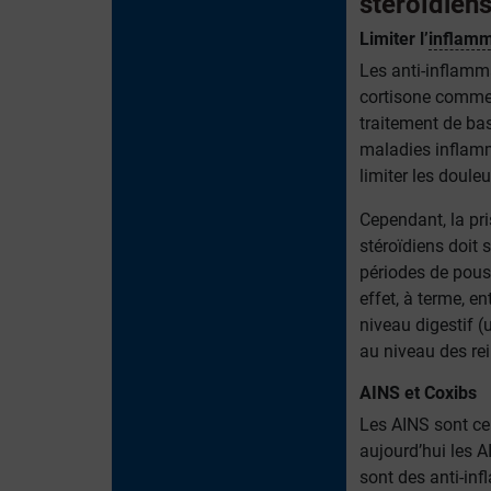
stéroïdien
Limiter l’
inflamm
Les anti-inflamm
cortisone comme l
traitement de ba
maladies inflamm
limiter les douleu
Cependant, la pr
stéroïdiens doit s
périodes de pous
effet, à terme, e
niveau digestif (
au niveau des rei
AINS et Coxibs
Les AINS sont cep
aujourd’hui les A
sont des anti-inf