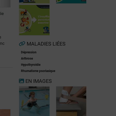
ie
Fibrillation
auriculaire
Ménopause
e
MALADIES LIÉES
onc
Dépression
Insuffisance
Arthrose
pancréatique
Hypothyroïdie
exocrine
Rhumatisme psoriasique
EN IMAGES