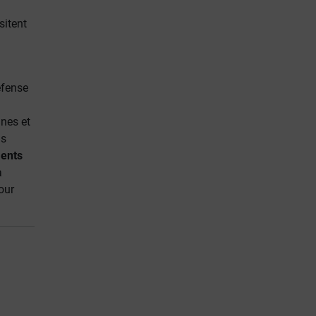
sitent
éfense
nnes et
as
ments
à
our