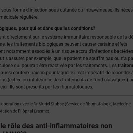
t sous forme d'injection sous cutanée ou intraveineuse. Ils néces
médicale régulière.
ogiques: pour qui et dans quelles conditions?
nt directement sur le
système immunitaire
responsable de la d
e, les traitements biologiques peuvent causer certains effets
sont notamment associés à un risque accru d’infections bactérie
faut s'assurer, par exemple, que le patient ne souffre pas ou n'a p
culose qui pourrait être réactivée par les traitements. Les
traite
aussi coûteux, raison pour laquelle il est impératif de répondre 
ions (échec ou intolérance des traitements de fond classiques) p
cier. Ils sont prescrits par les rhumatologues.
collaboration avec le Dr Muriel Stubbe (Service de Rhumatologie, Médecine
ation de l'Hôpital Erasme).
 le rôle des anti-inflammatoires non