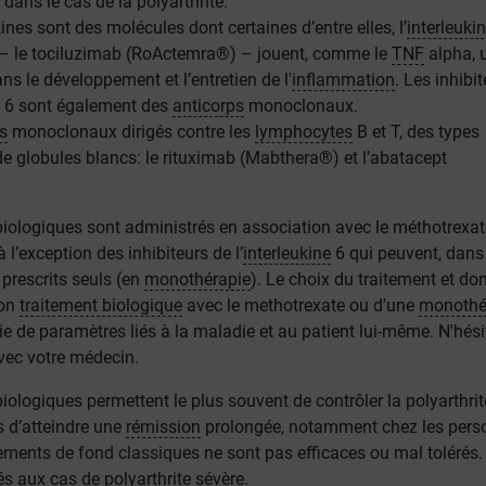
 dans le cas de la polyarthrite.
ines sont des molécules dont certaines d’entre elles, l’
interleuki
 le tociluzimab (RoActemra®) – jouent, comme le
TNF
alpha, u
ns le développement et l’entretien de l'
inflammation
. Les inhibi
6 sont également des
anticorps
monoclonaux.
s
monoclonaux dirigés contre les
lymphocytes
B et T, des types
 de globules blancs: le rituximab (Mabthera®) et l’abatacept
biologiques sont administrés en association avec le méthotrexat
 l’exception des inhibiteurs de l’
interleukine
6 qui peuvent, dans
 prescrits seuls (en
monothérapie
). Le choix du traitement et do
son
traitement biologique
avec le methotrexate ou d'une
monothé
e de paramètres liés à la maladie et au patient lui-même. N'hési
avec votre médecin.
iologiques permettent le plus souvent de contrôler la polyarthrit
s d’atteindre une
rémission
prolongée, notamment chez les pers
tements de fond classiques
ne sont pas efficaces ou mal tolérés. 
s aux cas de polyarthrite sévère.