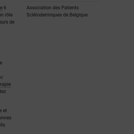
ne
6
Association des Patients
n rôle
Sclérodermiques de Belgique
teurs de
e
nc
rapie
tez
e et
onnes
Ils