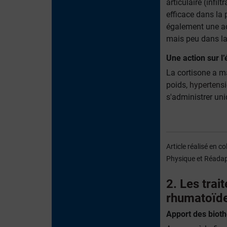
articulaire (infilt
efficace dans la 
également une ac
mais peu dans la
Une action sur l’
La cortisone a m
poids,
hypertens
s'administrer uni
Article réalisé en 
Physique et Réadapt
2. Les trai
rhumatoïd
Apport des biot