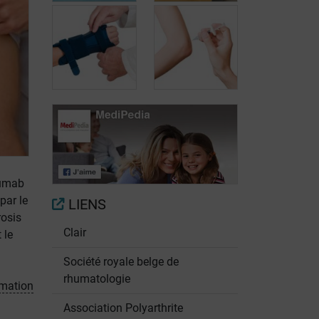
Maintenir une
activité
physique
Kinésithérapie
Orthèses
Infiltrations
mumab
par le
LIENS
osis
Clair
 le
Société royale belge de
rhumatologie
mation
Association Polyarthrite