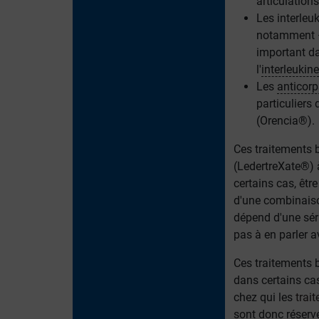
articulations
Les interleuk
notamment –
important da
l'
interleukine
Les
anticorp
particuliers
(Orencia®).
Ces traitements 
(LedertreXate®) à
certains cas, être
d'une combinai
dépend d'une séri
pas à en parler 
Ces traitements b
dans certains ca
chez qui les
trai
sont donc réservé