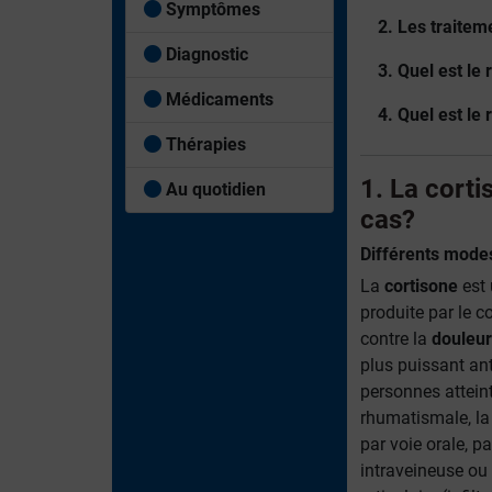
Symptômes
2. Les traitem
Diagnostic
3. Quel est le
Médicaments
4. Quel est le
Thérapies
1. La corti
Au quotidien
cas?
Différents modes
La
cortisone
est 
produite par le c
contre la
douleur
plus puissant ant
personnes attein
rhumatismale, la 
par voie orale, p
intraveineuse ou 