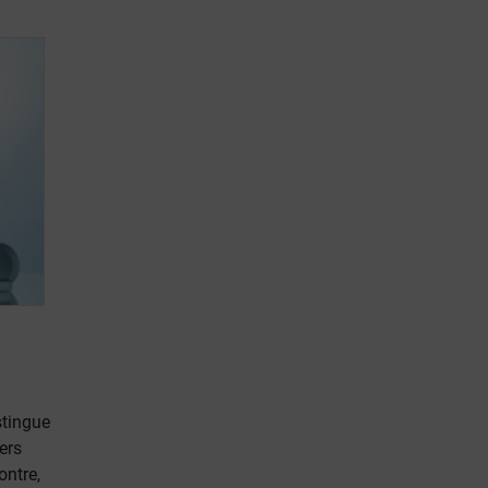
stingue
ers
ontre,