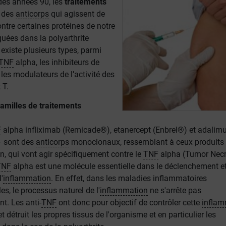
 des années 90, les
traitements
 des
anticorps
qui agissent de
ntre certaines protéines de notre
uées dans la polyarthrite
 existe plusieurs types, parmi
TNF
alpha, les inhibiteurs de
 les modulateurs de l’activité des
 T.
familles de traitements
F
alpha infliximab (Remicade®), etanercept (Enbrel®) et adali
 sont des
anticorps
monoclonaux, ressemblant à ceux produits 
, qui vont agir spécifiquement contre le
TNF
alpha (Tumor Necr
TNF
alpha est une molécule essentielle dans le déclenchement et
'
inflammation
. En effet, dans les maladies inflammatoires
s, le processus naturel de l'
inflammation
ne s'arrête pas
t. Les anti-
TNF
ont donc pour objectif de contrôler cette
inflam
t détruit les propres tissus de l'organisme et en particulier les