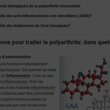
ents biologiques de la polyarthrite rhumatoïde
 rôle des anti-inflammatoires non stéroïdiens (AINS)?
 rôle des traitements de fond classiques?
sone pour traiter la polyarthrite: dans quel
 d’administration
une hormone naturellement
orps humain. Elle permet de lutter
et l’
inflammation
. C'est un des
i-
inflammatoire
. Chez les
tes d'une maladie
inflammatoire
cortisone peut être administrée
ar piqûre intramusculaire ou
encore par voie locale intra-