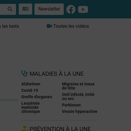
Newsletter
les tests
Toutes les vidéos
MALADIES À LA UNE
Alzheimer
Migraine et maux
de tête
Covid-19
Oeil infecté, irrité
Greffe d'organes
ou sec
Leucémie
Parkinson
myéloïde
chronique
Vessie hyperactive
PRÉVENTION À LA UNE